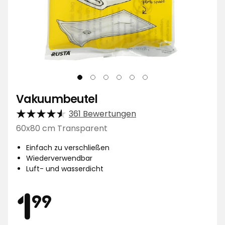
Vakuumbeutel
361 Bewertungen
60x80 cm Transparent
Einfach zu verschließen
Wiederverwendbar
Luft- und wasserdicht
Preis
1,99
1
99