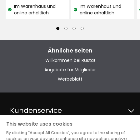
€
€
Im Warenhaus und
Im Warenhaus und
Lagerbestand:
Lagerbestand:
online erhältlich
online erhältlich
Ähnliche Seiten
Willkommen bei Rusta!
Angebote für Mitglieder
Werbeblatt
Kundenservice
This website uses cookies
Kontakt Kundenservice
Information
By clicking “Accept All Cookies”, you agree to the storing of
cookies on your device to enhance site navigation, analyze