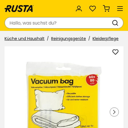
Favoriten
Suchen
Küche und Haushalt
Reinigungsgeräte
Kleiderpflege
Vaku
zu
Favor
hinzu