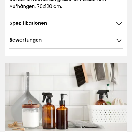
Aufhängen, 70x120 cm.
Spezifikationen
Bewertungen
4.5
5
☆
4
☆
3
☆
2
☆
361 ratings
1
☆
Sortieren nach
Filtern nach
Bewertungen (361)