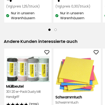
Vor 8 Monaten
€
Preisvergleich
€
Preisverg
(Vgl.preis 1,25/Stück)
(Vgl.preis 0,30/Stück)
1,25
0,30
Nur in unseren
Nur in unseren
€
€
Mehr Bewertungen
Lagerbestand:
Lagerbestand:
Warenhäusern
Warenhäusern
/Stück
/Stück
Verified by Trustvoice
Andere Kunden interessierte auch
Müllbeutel
Sch
zu
zu
Favoriten
Favo
hinzufügen
hinz
Müllbeutel
30 l 20 er-Pack Dusty Mit
Handgriff
Schwammtuch
Schwammtuch
(11219)