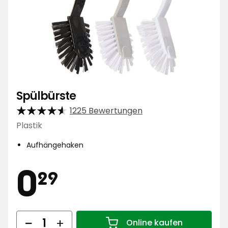
Spülbürste
1225 Bewertungen
Plastik
Aufhängehaken
Preis
0,29
0
29
€
Menge
Online kaufen