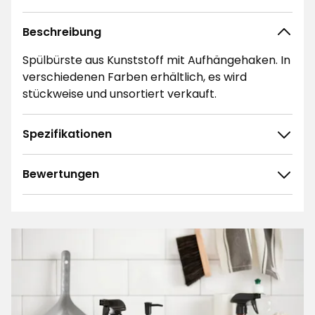
Beschreibung
Spülbürste aus Kunststoff mit Aufhängehaken. In
verschiedenen Farben erhältlich, es wird
stückweise und unsortiert verkauft.
Spezifikationen
Bewertungen
4.6
5
☆
4
☆
3
☆
2
☆
1225 ratings
1
☆
Sortieren nach