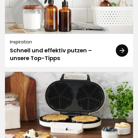
Filtern nach
Bewertungen (1225)
Mojtaba
M
Inspiration
Schnell und effektiv putzen –
unsere Top-Tipps
Vor 3 Monaten
Dorit K
DK
Sehr hart und mir persönlich zu steif .
Vor 3 Monaten
Frieda
F