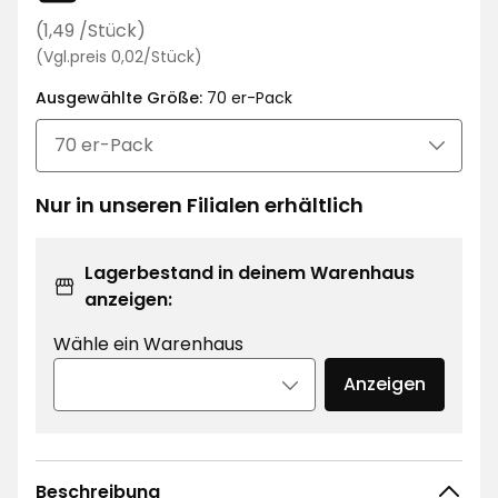
€
Regulärer
(1,49 /Stück)
Preisvergleich
Preis
(Vgl.preis 0,02/Stück)
0,02
1,49
Ausgewählte Größe:
€
70 er-Pack
€
/Stück
/Stück
Nur in unseren Filialen erhältlich
Lagerbestand in deinem Warenhaus
anzeigen:
Wähle ein Warenhaus
Anzeigen
Beschreibung