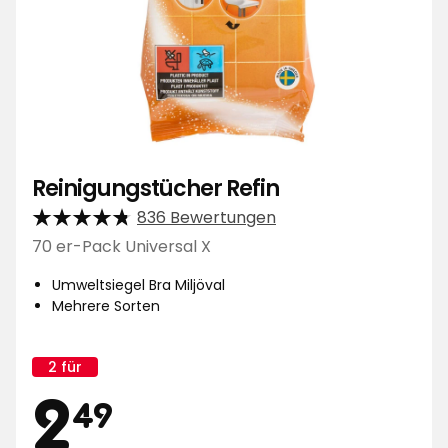
Reinigungstücher Refin
836 Bewertungen
70 er-Pack Universal X
Umweltsiegel Bra Miljöval
Mehrere Sorten
2 für
Kampagnenname:
Aktionspreis
2,49
2
49