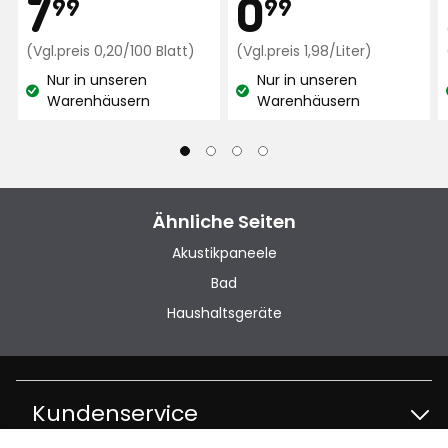
Preis
Preis
7,99
0,99
7
0
99
99
€
Preisvergleich
€
Preisvergle
(Vgl.preis 0,20/100 Blatt)
(Vgl.preis 1,98/Liter)
0,20
1,98
Nur in unseren
Nur in unseren
€
€
Lagerbestand:
Lagerbestand:
Warenhäusern
Warenhäusern
/100
/Liter
Blatt
Ähnliche Seiten
Akustikpaneele
Bad
Haushaltsgeräte
Kundenservice