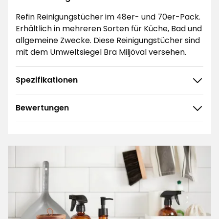
Refin Reinigungstücher im 48er- und 70er-Pack.
Erhältlich in mehreren Sorten für Küche, Bad und
allgemeine Zwecke. Diese Reinigungstücher sind
mit dem Umweltsiegel Bra Miljöval versehen.
Spezifikationen
Bewertungen
4.8
5
☆
4
☆
3
☆
2
☆
836 ratings
1
☆
Sortieren nach
Filtern nach