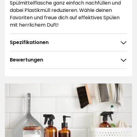
Spülmittelflasche ganz einfach nachfüllen und
dabei Plastikmüll reduzieren. Wähle deinen
Favoriten und freue dich auf effektives Spülen
mit herrlichem Duft!
Spezifikationen
Bewertungen
4.5
5
☆
4
☆
3
☆
2
☆
34 ratings
1
☆
Sortieren nach
Filtern nach