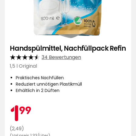
Handspülmittel, Nachfüllpack Refin
34 Bewertungen
1,5 l Original
Praktisches Nachfüllen
Reduziert unnötigen Plastikmüll
Erhältlich in 2 Düften
Aktionspreis
1,99
1
99
Regulärer
(2,49)
Preisvergleich
Preis
(Vgl.preis 1,33/Liter)