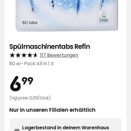
Spülmaschinentabs Refin
117 Bewertungen
80 er-Pack All in 1 X
Preis
6,99
6
99
€
Preisvergleich
(Vgl.preis 0,09/Stck)
0,09
€
Nur in unseren Filialen erhältlich
/Stck
Lagerbestand in deinem Warenhaus