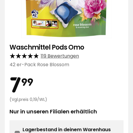
Waschmittel Pods Omo
119 Bewertungen
42 er-Pack Rose Blossom
Preis
7,99
7
99
€
Preisvergleich
(Vgl.preis 0,19/WL)
0,19
€
Nur in unseren Filialen erhältlich
/WL
Lagerbestand in deinem Warenhaus