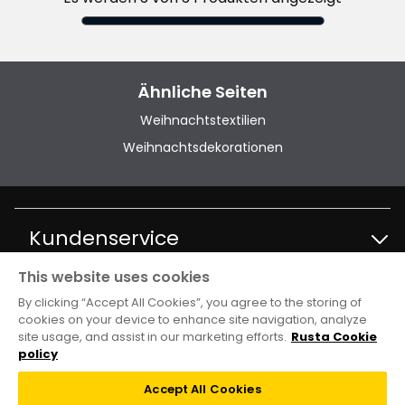
Ähnliche Seiten
Weihnachtstextilien
Weihnachtsdekorationen
Kundenservice
This website uses cookies
Kontakt Kundenservice
Information
By clicking “Accept All Cookies”, you agree to the storing of
cookies on your device to enhance site navigation, analyze
site usage, and assist in our marketing efforts.
Rusta Cookie
FAQ
Filialen und Öffnungszeiten
Club Rusta
policy
Kaufbedingungen
Accept All Cookies
Angebote