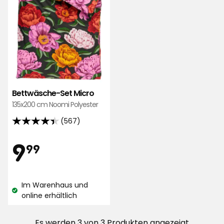
hinzufügen
Bettwäsche-Set Micro
135x200 cm Noomi Polyester
(567)
4.4
von
Preis
9,99
9
99
5
Sternen,
€
basierend
Im Warenhaus und
auf
Lagerbestand:
online erhältlich
567
Bewertungen
Es werden 3 von 3 Produkten angezeigt