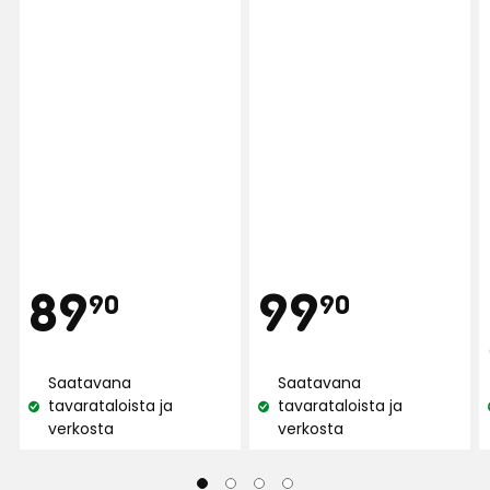
Hinta
Hint
89,90
99,90
89
99
90
90
€
€
Saatavana
Saatavana
tavarataloista ja
tavarataloista ja
Katso
Katso
verkosta
verkosta
saatavuus:
saatavuus: