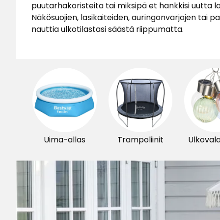
puutarhakoristeita tai miksipä et hankkisi uutta 
Näkösuojien, lasikaiteiden, auringonvarjojen tai pav
nauttia ulkotilastasi säästä riippumatta.
Uima-allas
Trampoliinit
Ulkoval