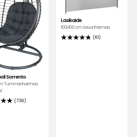
Lasikaide
100x100 cm Savunharmaa
(61)
4.8
tähteä
5:stä,
61
arvostelun
oli Sorrento
perusteella
 cm Tummanharmaa
ki
(736)
lun