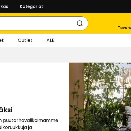
akas
Kategoriat
Tavara
et
Outlet
ALE
äksi
ajan puutarhavalikoimamme
ulkoruukkuja ja