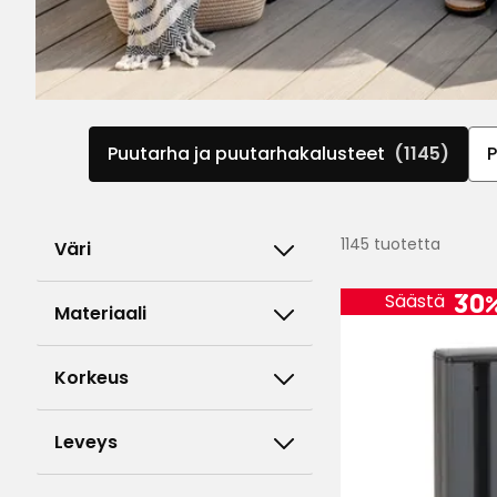
Puutarha ja puutarhakalusteet
(1145)
P
1145 tuotetta
Väri
30
Säästä
Materiaali
Korkeus
Leveys