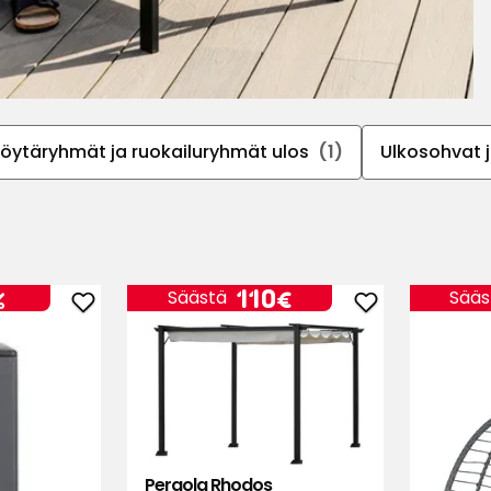
öytäryhmät ja ruokailuryhmät ulos
(1)
Ulkosohvat 
Hinta
110
110€
%
Säästä
Sääs
Lisää
Lisää
€
Multi-
Pergola
tolppa
Rhodos
suosikkeihin
suosikkeihin
Pergola Rhodos