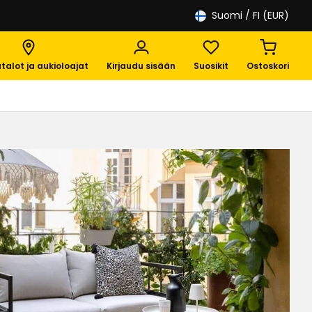
Suomi
/ FI (EUR)
talot ja aukioloajat
Kirjaudu sisään
Suosikit
Ostoskori