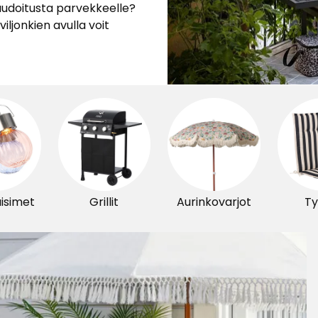
laudoitusta parvekkeelle?
iljonkien avulla voit
aisimet
Grillit
Aurinkovarjot
Ty