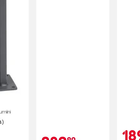
umiini
4)
18
90