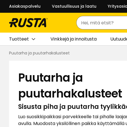
Asiakaspalvelu
Vastuullisuus ja laatu
Yritysasi
Haku
Tuotteet
Vinkkejä ja innoitusta
Uutuud
Puutarha ja puutarhakalusteet
Puutarha ja
puutarhakalusteet
Sisusta piha ja puutarha tyylikkä
Luo suosikkipaikkasi parvekkeelle tai pihalle la
avulla. Muodosta yksilöllinen paikka käyttämällä 