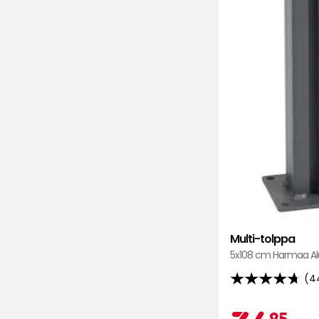
Multi-tolppa
5x108 cm Harmaa Al
(4
4.7
tähteä
25