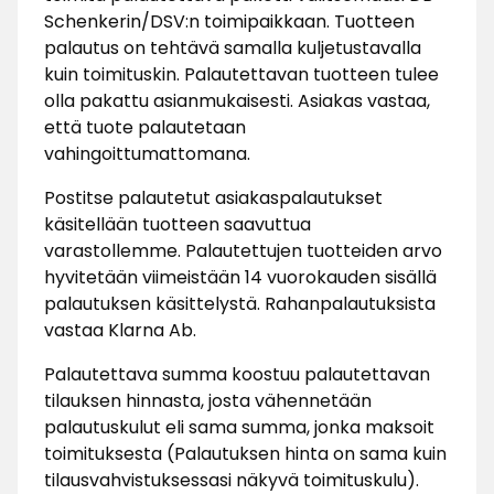
Schenkerin/DSV:n toimipaikkaan. Tuotteen
palautus on tehtävä samalla kuljetustavalla
kuin toimituskin. Palautettavan tuotteen tulee
olla pakattu asianmukaisesti. Asiakas vastaa,
että tuote palautetaan
vahingoittumattomana.
Postitse palautetut asiakaspalautukset
käsitellään tuotteen saavuttua
varastollemme. Palautettujen tuotteiden arvo
hyvitetään viimeistään 14 vuorokauden sisällä
palautuksen käsittelystä. Rahanpalautuksista
vastaa Klarna Ab.
Palautettava summa koostuu palautettavan
tilauksen hinnasta, josta vähennetään
palautuskulut eli sama summa, jonka maksoit
toimituksesta (Palautuksen hinta on sama kuin
tilausvahvistuksessasi näkyvä toimituskulu).