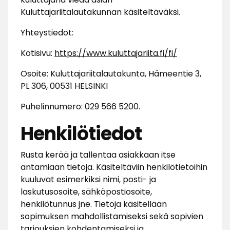
Kuluttajariitalautakunnan käsiteltäväksi.
Yhteystiedot:
Kotisivu:
https://www.kuluttajariita.fi/fi/
Osoite: Kuluttajariitalautakunta, Hämeentie 3,
PL 306, 00531 HELSINKI
Puhelinnumero: 029 566 5200.
Henkilötiedot
Rusta kerää ja tallentaa asiakkaan itse
antamiaan tietoja. Käsiteltäviin henkilötietoihin
kuuluvat esimerkiksi nimi, posti- ja
laskutusosoite, sähköpostiosoite,
henkilötunnus jne. Tietoja käsitellään
sopimuksen mahdollistamiseksi sekä sopivien
tarjouksien kohdentamiseksi ja