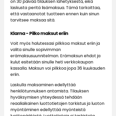
on 30 päivää tilauksen lähetyksestä, eikä
laskusta peritä lisämaksua. Tämä tarkoittaa,
että vastaanotat tuotteen ennen kuin sinun
tarvitsee maksaa sitä.
Klarna - Pilko maksut eriin
Voit myös halutessasi pilkkoa maksut eriin ja
valita sinulle sopivimman
erämaksusuunnitelman. Erämaksun ehdot ja
kulut esitetään sinulle heti verkkokaupan
kassalla. Maksun voi pilkkoa jopa 36 kuukauden
eriin.
Laskulla maksaminen edellyttää
henkilötunnuksen antamista. Tilauksen
hyväksymisen yhteydessä tehdään
reaaliaikainen luottotietojen tarkistus ja luoton
myöntäminen edellyttää myönteistä
luottopäätöstä. Luottotietoja ei tarkisteta