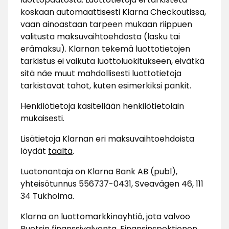
koskaan automaattisesti Klarna Checkoutissa,
vaan ainoastaan tarpeen mukaan riippuen
valitusta maksuvaihtoehdosta (lasku tai
erämaksu). Klarnan tekemä luottotietojen
tarkistus ei vaikuta luottoluokitukseen, eivätkä
sitä näe muut mahdollisesti luottotietoja
tarkistavat tahot, kuten esimerkiksi pankit.
Henkilötietoja käsitellään henkilötietolain
mukaisesti.
Lisätietoja Klarnan eri maksuvaihtoehdoista
löydät
täältä
.
Luotonantaja on Klarna Bank AB (publ),
yhteisötunnus 556737-0431, Sveavägen 46, 111
34 Tukholma.
Klarna on luottomarkkinayhtiö, jota valvoo
Ruotsin finanssivalvonta, Finansinspektionen,