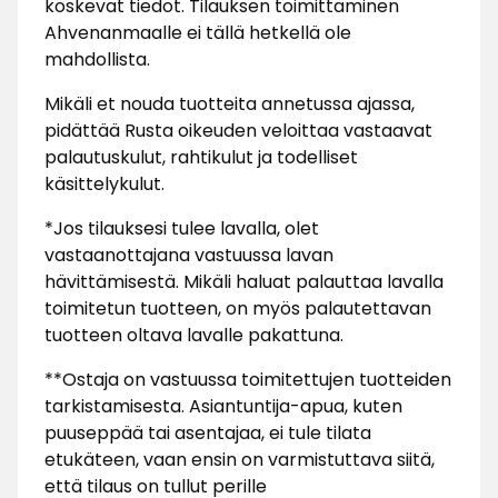
koskevat tiedot. Tilauksen toimittaminen
Ahvenanmaalle ei tällä hetkellä ole
mahdollista.
Mikäli et nouda tuotteita annetussa ajassa,
pidättää Rusta oikeuden veloittaa vastaavat
palautuskulut, rahtikulut ja todelliset
käsittelykulut.
*Jos tilauksesi tulee lavalla, olet
vastaanottajana vastuussa lavan
hävittämisestä. Mikäli haluat palauttaa lavalla
toimitetun tuotteen, on myös palautettavan
tuotteen oltava lavalle pakattuna.
**Ostaja on vastuussa toimitettujen tuotteiden
tarkistamisesta. Asiantuntija-apua, kuten
puuseppää tai asentajaa, ei tule tilata
etukäteen, vaan ensin on varmistuttava siitä,
että tilaus on tullut perille