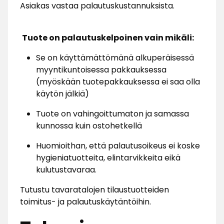
Asiakas vastaa palautuskustannuksista.
Tuote on palautuskelpoinen vain mikäli:
Se on käyttämättömänä alkuperäisessä
myyntikuntoisessa pakkauksessa
(myöskään tuotepakkauksessa ei saa olla
käytön jälkiä)
Tuote on vahingoittumaton ja samassa
kunnossa kuin ostohetkellä
Huomioithan, että palautusoikeus ei koske
hygieniatuotteita, elintarvikkeita eikä
kulutustavaraa.
Tutustu tavaratalojen tilaustuotteiden
toimitus- ja palautuskäytäntöihin.