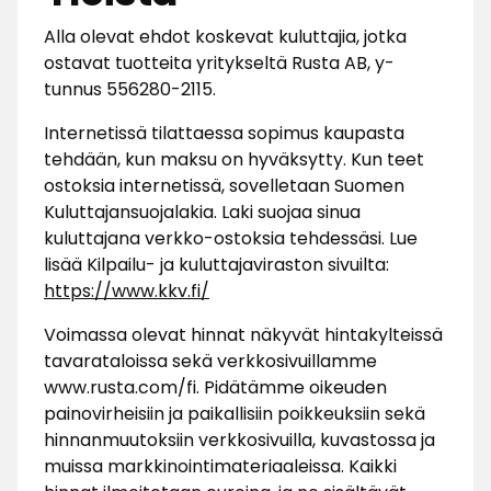
Alla olevat ehdot koskevat kuluttajia, jotka
ostavat tuotteita yritykseltä Rusta AB, y-
tunnus 556280-2115.
Internetissä tilattaessa sopimus kaupasta
tehdään, kun maksu on hyväksytty. Kun teet
ostoksia internetissä, sovelletaan Suomen
Kuluttajansuojalakia. Laki suojaa sinua
kuluttajana verkko-ostoksia tehdessäsi. Lue
lisää Kilpailu- ja kuluttajaviraston sivuilta:
https://www.kkv.fi/
Voimassa olevat hinnat näkyvät hintakylteissä
tavarataloissa sekä verkkosivuillamme
www.rusta.com/fi. Pidätämme oikeuden
painovirheisiin ja paikallisiin poikkeuksiin sekä
hinnanmuutoksiin verkkosivuilla, kuvastossa ja
muissa markkinointimateriaaleissa. Kaikki