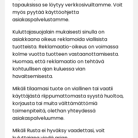
tapauksissa se löytyy verkkosivuiltamme. Voit
myös pyytää käyttöohjetta
asiakaspalvelustamme.
Kuluttajasuojalain mukaisesti sinulla on
asiakkaana oikeus reklamoida viallisista
tuotteista. Reklamaatio-oikeus on voimassa
kolme vuotta tuotteen vastaanottamisesta.
Huomaa, että reklamaatio on tehtävä
kohtuullisen ajan kuluessa vian
havaitsemisesta.
Mikäli tilaamasi tuote on viallinen tai vaatii
käyttäjästä riippumattomasta syystä huoltoa,
korjausta tai muita välttämättömiä
toimenpiteitä, olethan yhteydessä
asiakaspalveluumme.
Mikäli Rusta ei hyväksy vaadettasi, voit
kuluttajana viedä asian