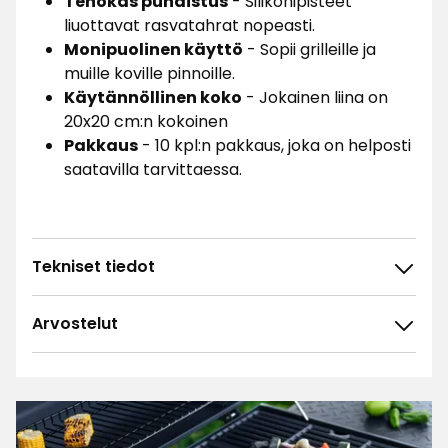
Tehokas puhdistus
- Silikonipisteet
liuottavat rasvatahrat nopeasti.
Monipuolinen käyttö
- Sopii grilleille ja
muille koville pinnoille.
Käytännöllinen koko
- Jokainen liina on
20x20 cm:n kokoinen
Pakkaus
- 10 kpl:n pakkaus, joka on helposti
saatavilla tarvittaessa.
Tekniset tiedot
Arvostelut
4.7
5
☆
4
☆
3
☆
2
☆
152 arvostelua
1
☆