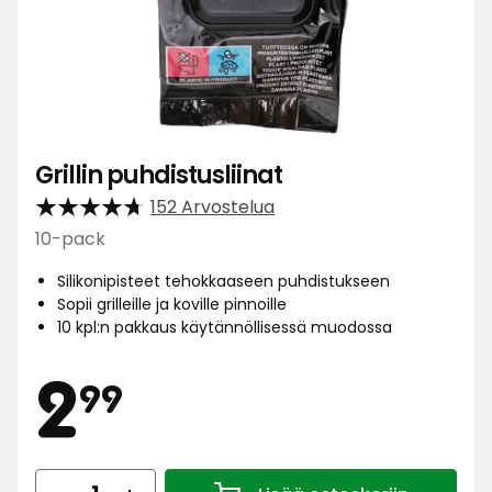
Grillin puhdistusliinat
152 Arvostelua
10-pack
Silikonipisteet tehokkaaseen puhdistukseen
Sopii grilleille ja koville pinnoille
10 kpl:n pakkaus käytännöllisessä muodossa
Hinta
2,99
2
99
Määrä