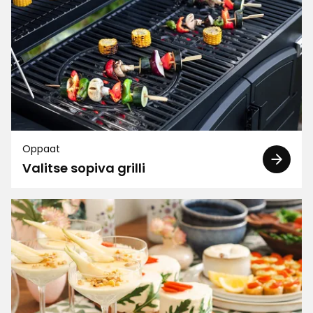
Lajittele
Suodata
Arvostelut (152)
Johanna
J
Oppaat
Valitse sopiva grilli
Loistava apuväline grillin puhdistukseen ja
siistimiseen!
2 kuukautta sitten
Heidi N
HN
Toimivat loistavasti ainakin sähkögrillin