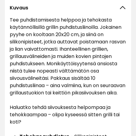
Kuvaus
Tee puhdistamisesta helppoa ja tehokasta
käytännöllisillä grillin puhdistusliinoilla. Jokainen
pyyhe on kooltaan 20x20 cm, ja siinä on
silikonipisteet, jotka auttavat poistamaan rasvan
ja lian vaivattomasti. Ihanteellinen grillien,
grillausvälineiden ja muiden kovien pintojen
puhdistukseen. Monikäyttöisyytensä ansiosta
niistä tulee nopeasti välttämätön osa
siivousvälineitäsi. Pakkaus sisältää 10
puhdistusliinaa – aina valmiina, kun on seuraavan
grillaustuokion tai keittiön pikasiivouksen aika.
Haluatko tehdä siivouksesta helpompaa ja
tehokkaampaa – olipa kyseessä sitten grilli tai
koti?