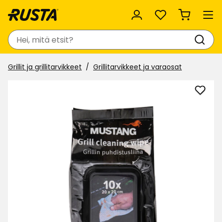
Suosikit
Haku
Grillit ja grillitarvikkeet
Grillitarvikkeet ja varaosat
Lisää
Grillin
puhdi
suosi