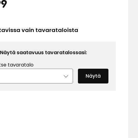
Hinta
3,99
99
€
tavissa vain tavarataloista
Näytä saatavuus tavaratalossasi:
tse tavaratalo
Näytä