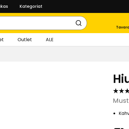
akas
Kategoriat
Tavara
et
Outlet
ALE
Hi
Must
Kahv