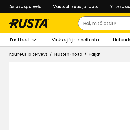
Asiakaspalvelu
Vastuullisuus ja laatu
Yritysasi
Haku
Tuotteet
Vinkkejä ja innoitusta
Uutuud
Kauneus ja terveys
Hiusten-hoito
Harjat