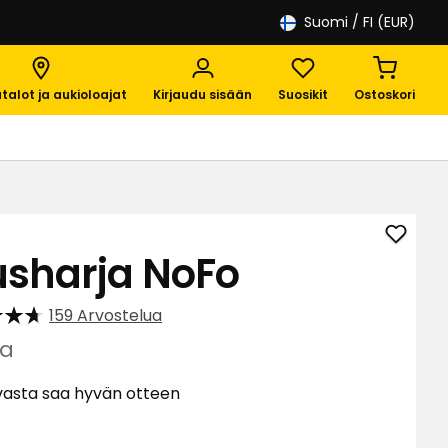
Suomi
/ FI (EUR)
talot ja aukioloajat
Kirjaudu sisään
Suosikit
Ostoskori
Lisää
usharja NoFo
Hiusha
NoFo
159 Arvostelua
suosik
a
asta saa hyvän otteen