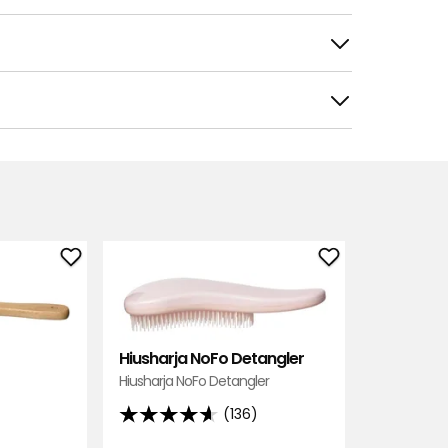
tele
Suodata
Lisää
Lisää
Hiusharja
Hiusharja
NoFo
NoFo
suosikkeihin
Detangler
Hiusharja NoFo Detangler
suosikkeihin
Hiusharja NoFo Detangler
(136)
4.6