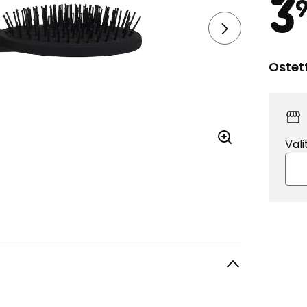
3
Ostet
Vali