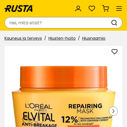
Suosikit
Haku
Kauneus ja terveys
Hiusten-hoito
Hiusnaamio
Lisää
Hius
Elvita
suosi