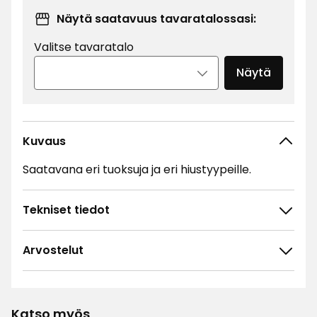
/l
Näytä saatavuus tavaratalossasi:
Valitse tavaratalo
Näytä
Kuvaus
Saatavana eri tuoksuja ja eri hiustyypeille.
Tekniset tiedot
Arvostelut
4.9
5
☆
4
☆
3
☆
Katso myös