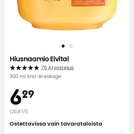
Hiusnaamio Elvital
75 Arvostelua
300 ml Anti-Breakage
Hinta
6,29
6
29
Vertaa
€
(20,97/l)
hintaa
Ostettavissa vain tavarataloista
20,97
€