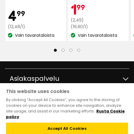
Kam
1,99
1
99
Hinta
4,99
4
99
Normaali
€
(2,49)
€
Vertaa
hinta
Vertaa
(12,48/l)
(19,90/l)
hintaa
hintaa
2,49
Vain tavarataloista
Vain tavarataloista
Katso
12,48
Katso
19,90
€
€
€
saatavuus:
saatavuus:
/l
/l
Asiakaspalvelu
This website uses cookies
Ota yhteyttä
Tietoja
By clicking “Accept All Cookies”, you agree to the storing of
cookies on your device to enhance site navigation, analyze
site usage, and assist in our marketing efforts.
Rusta Cookie
Kysymyksiä ja vastauksia
Tavaratalot ja aukioloajat
Club Rusta
policy
Takaisinveto
Accept All Cookies
Tietoja Rustasta