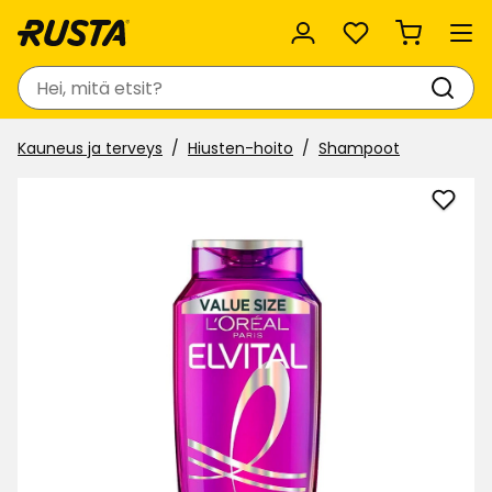
Suosikit
Haku
Kauneus ja terveys
Hiusten-hoito
Shampoot
Lisää
Sha
Elvita
suosi