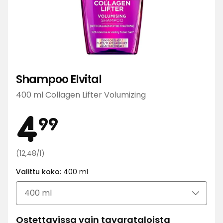
Shampoo Elvital
400 ml Collagen Lifter Volumizing
Hinta
4,99
4
99
Vertaa
€
(12,48/l)
hintaa
Valittu koko:
400 ml
12,48
€
/l
Ostettavissa vain tavarataloista