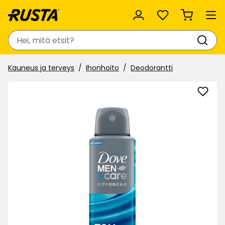
Suosikit
Haku
Kauneus ja terveys
Ihonhoito
Deodorantti
Lisää
Deodo
Dove
suosi