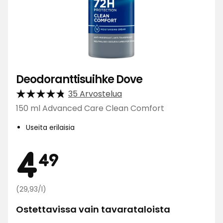
Deodoranttisuihke Dove
35 Arvostelua
150 ml Advanced Care Clean Comfort
Useita erilaisia
Hinta
4,49
4
49
Vertaa
€
(29,93/l)
hintaa
Ostettavissa vain tavarataloista
29,93
€