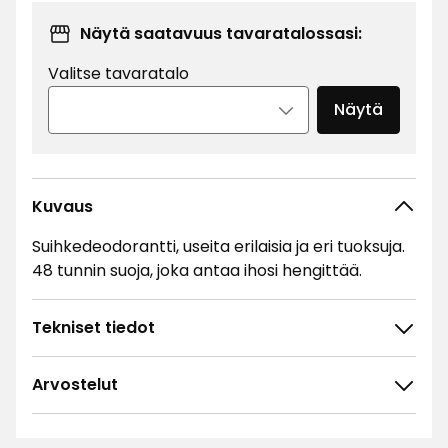
/l
Näytä saatavuus tavaratalossasi:
Valitse tavaratalo
Näytä
Kuvaus
Suihkedeodorantti, useita erilaisia ja eri tuoksuja.
48 tunnin suoja, joka antaa ihosi hengittää.
Tekniset tiedot
Arvostelut
4.8
5
☆
4
☆