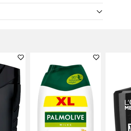
tele
Suodata
Lisää
Lisää
Suihkugeeli
Suihkusaippua
Axe
Palmolive
suosikkeihin
suosikkeihin