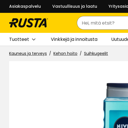
Asiakaspalvelu
Vastuullisuus ja laatu
Yritysasi
Haku
Tuotteet
Vinkkejä ja innoitusta
Uutuud
Kauneus ja terveys
Kehon hoito
Suihkugeelit