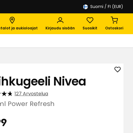
Suomi
/ FI (EUR)
talot ja aukioloajat
Kirjaudu sisään
Suosikit
Ostoskori
Lisää
ihkugeeli Nivea
Suihku
Nivea
127 Arvostelua
suosik
ml Power Refresh
Hinta
3,99
99