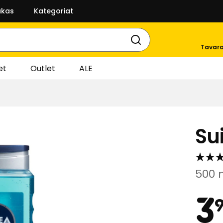
akas
Kategoriat
Tavara
et
Outlet
ALE
Su
500 
3