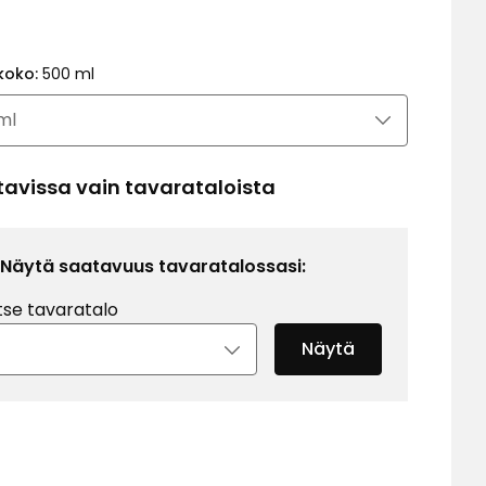
Vertaa
€
hintaa
7,98
koko:
500 ml
€
/l
tavissa vain tavarataloista
Näytä saatavuus tavaratalossasi:
tse tavaratalo
Näytä