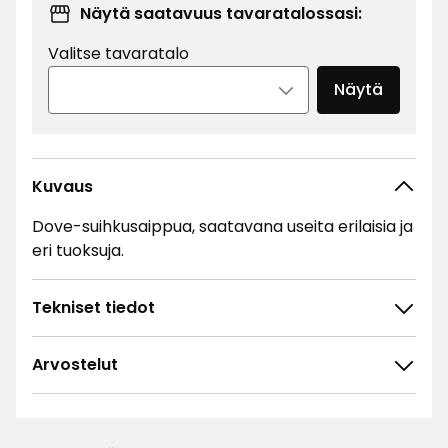
Näytä saatavuus tavaratalossasi:
Valitse tavaratalo
Näytä
Kuvaus
Dove-suihkusaippua, saatavana useita erilaisia ja
eri tuoksuja.
Tekniset tiedot
Arvostelut
4.8
5
☆
4
☆
3
☆