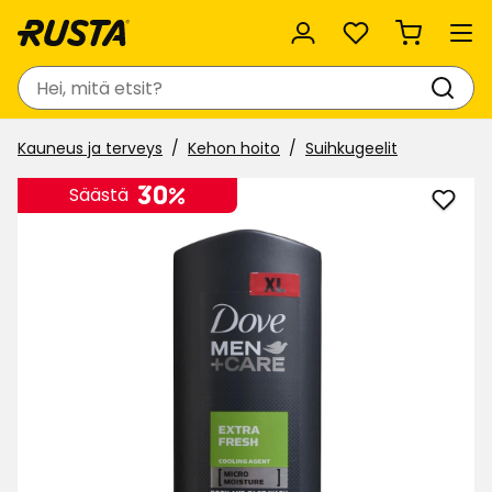
Suosikit
Haku
Kauneus ja terveys
Kehon hoito
Suihkugeelit
30%
Säästä
Lisää
Suih
Dove
suosi