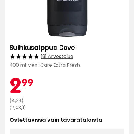
Suihkusaippua Dove
191 Arvostelua
400 ml Men+Care Extra Fresh
Kamp
2,99
2
99
€
Normaali
(4,29)
Vertaa
hinta
(7,48/l)
hintaa
4,29
Ostettavissa vain tavarataloista
7,48
€
€
/l