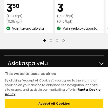
Käännetty norjasta
•
Näytä alkuperäinen
Kampan
3,50
Kam
3
3
3
nimi:
nimi:
50
6 kuukautta sitten
Normaali
€
Normaali
€
(1,39 /kpl)
(1,99 /kpl)
Lena
hinta
Vertaa
hinta
Vertaa
(0,01/kpl)
(0,10/kpl)
L
hintaa
hintaa
1,39
1,99
Vain tavarataloista
Vain verkkokaupasta
Katso
0,01
Katso
0,10
€
€
€
€
hyvä tuoksu, mutta ei kestä kovin kauaa
saatavuus:
saatavuus:
/kpl
/kpl
/kpl
/kpl
Käännetty norjasta
•
Näytä alkuperäinen
11 kuukautta sitten
Asiakaspalvelu
Näytä lisää arvosteluita
Verified by Trustvoice
This website uses cookies
Ota yhteyttä
Tietoja
By clicking “Accept All Cookies”, you agree to the storing of
cookies on your device to enhance site navigation, analyze
site usage, and assist in our marketing efforts.
Rusta Cookie
Kysymyksiä ja vastauksia
Tavaratalot ja aukioloajat
Club Rusta
policy
Takaisinveto
Accept All Cookies
Tietoja Rustasta