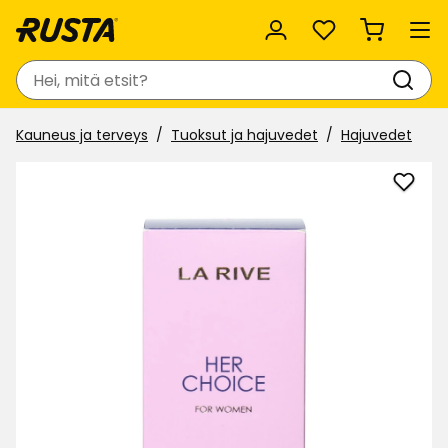
Suosikit
Haku
Kauneus ja terveys
Tuoksut ja hajuvedet
Hajuvedet
Lisää
Eau
de
Parf
La
Rive
suosi