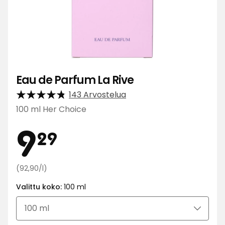
Eau de Parfum La Rive
143 Arvostelua
100 ml Her Choice
Hinta
9,29
9
29
Vertaa
€
(92,90/l)
hintaa
Valittu koko:
100 ml
92,90
€
/l