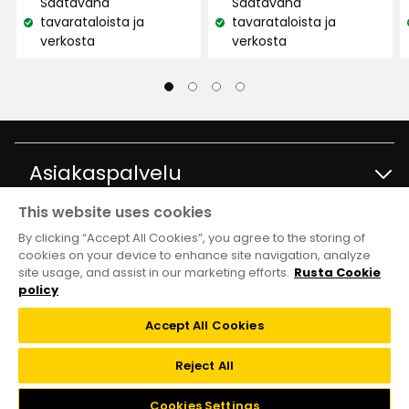
Saatavana
Saatavana
0,09
€
tavarataloista ja
tavarataloista ja
€
Katso
Katso
/kpl
verkosta
verkosta
Erittäin mukava ja mukava pitää
/kpl
saatavuus:
saatavuus:
Käännetty ruotsista
•
Näytä alkuperäinen
2 kuukautta sitten
Wenche T
WT
Asiakaspalvelu
Erittäin tyytyväinen aterimiin
This website uses cookies
Ota yhteyttä
On 16 osaa mökillä👌
Tietoja
By clicking “Accept All Cookies”, you agree to the storing of
cookies on your device to enhance site navigation, analyze
Käännetty norjasta
•
Näytä alkuperäinen
site usage, and assist in our marketing efforts.
Rusta Cookie
Kysymyksiä ja vastauksia
Tavaratalot ja aukioloajat
3 kuukautta sitten
Club Rusta
policy
Takaisinveto
Accept All Cookies
Salsabil A
Tietoja Rustasta
SA
Klubitarjoukset
Verkkokauppa
Reject All
Lahjakortti
Vastuullisuus ja laatu
niin mukavaa
Liity Club Rustaan
Cookies Settings
Black week