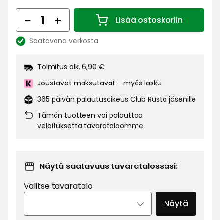
€
Määrä
Lisää ostoskoriin
Määrä 1
Saatavana verkosta
Katso
saatavuus:
Toimitus alk. 6,90 €
Joustavat maksutavat - myös lasku
365 päivän palautusoikeus Club Rusta jäsenille
Tämän tuotteen voi palauttaa
veloituksetta tavarataloomme
Näytä saatavuus tavaratalossasi:
Valitse tavaratalo
Näytä