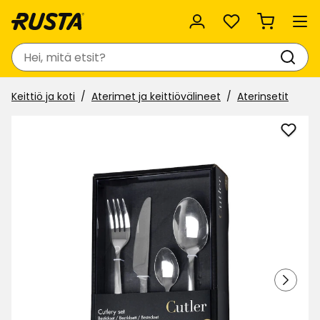
Suosikit
Haku
Keittiö ja koti
Aterimet ja keittiövälineet
Aterinsetit
Lisää
Ateri
Cutle
suosi