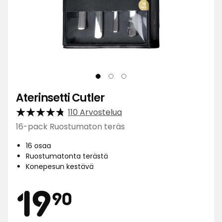
Aterinsetti Cutler
110 Arvostelua
16-pack Ruostumaton teräs
16 osaa
Ruostumatonta terästä
Konepesun kestävä
Hinta
19,90
19
90