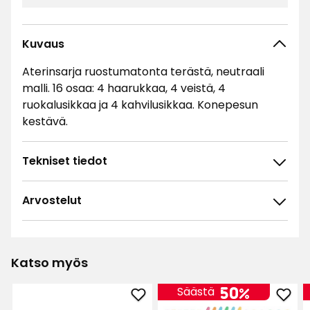
Kuvaus
Aterinsarja ruostumatonta terästä, neutraali
malli. 16 osaa: 4 haarukkaa, 4 veistä, 4
ruokalusikkaa ja 4 kahvilusikkaa. Konepesun
kestävä.
Tekniset tiedot
Arvostelut
4.8
5
☆
4
☆
3
☆
Katso myös
2
☆
110 arvostelua
1
☆
50%
Säästä
Lisää
Lisä