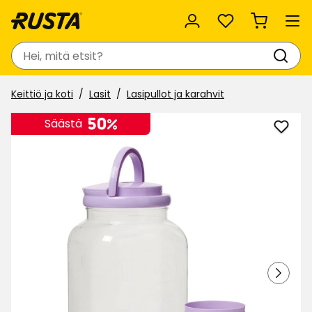
Suosikit
Haku
Keittiö ja koti
Lasit
Lasipullot ja karahvit
50%
Säästä
Lisää
Juom
Sally
suosi