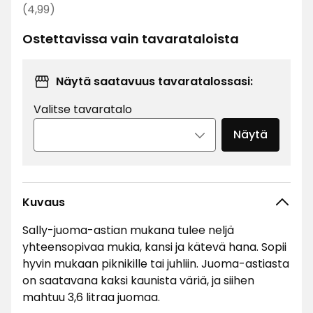
€
Normaali
(4,99)
hinta
Ostettavissa vain tavarataloista
4,99
€
Näytä saatavuus tavaratalossasi:
Valitse tavaratalo
Näytä
Kuvaus
Sally-juoma-astian mukana tulee neljä
yhteensopivaa mukia, kansi ja kätevä hana. Sopii
hyvin mukaan piknikille tai juhliin. Juoma-astiasta
on saatavana kaksi kaunista väriä, ja siihen
mahtuu 3,6 litraa juomaa.