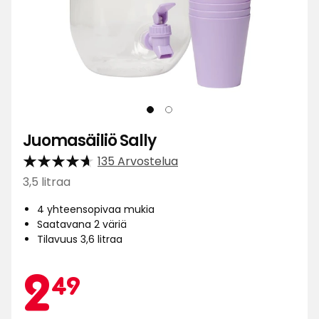
Juomasäiliö Sally
135 Arvostelua
3,5 litraa
4 yhteensopivaa mukia
Saatavana 2 väriä
Tilavuus 3,6 litraa
Kamp
2,49
2
49