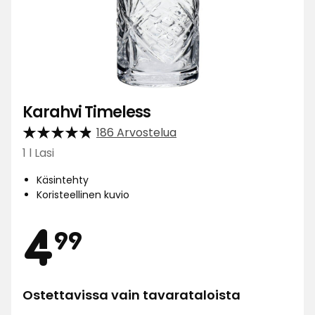
Karahvi Timeless
186 Arvostelua
1 l Lasi
Käsintehty
Koristeellinen kuvio
Hinta
4,99
4
99
€
Ostettavissa vain tavarataloista