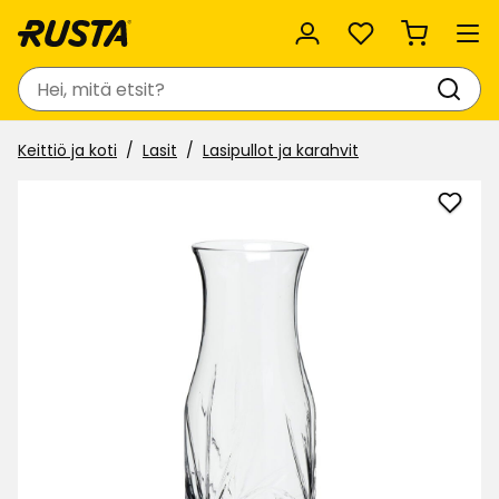
Suosikit
Haku
Keittiö ja koti
Lasit
Lasipullot ja karahvit
Lisää
Karah
Timel
suosi