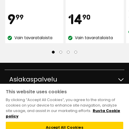
Majvor
M
Hinta
Hint
9,99
14,90
9
14
99
90
Etsin kannua, joka ei maksa liikaa, kun olet
€
€
enimmäkseen ulkona. Jos se hajoaa, se on
kaikkialla maailmassa.
Vain tavarataloista
Vain tavarataloista
Katso
Katso
Käännetty ruotsista
•
Näytä alkuperäinen
saatavuus:
saatavuus:
1 kuukausi sitten
Evelina S
ES
Asiakaspalvelu
Mukava ja tyylikäs kannu, jossa voi pitää vettä tai
This website uses cookies
juoda
Ota yhteyttä
Tietoja
By clicking “Accept All Cookies”, you agree to the storing of
Käännetty ruotsista
•
Näytä alkuperäinen
cookies on your device to enhance site navigation, analyze
site usage, and assist in our marketing efforts.
Rusta Cookie
Kysymyksiä ja vastauksia
2 kuukautta sitten
Tavaratalot ja aukioloajat
Club Rusta
policy
Ann-Helen J
Takaisinveto
Accept All Cookies