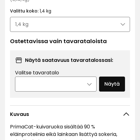
€
hintaa
Valittu koko:
1,4 kg
6,14
€
/kg
Ostettavissa vain tavarataloista
Näytä saatavuus tavaratalossasi:
Valitse tavaratalo
Näytä
Kuvaus
PrimaCat-kuivaruoka sisältää 90 %
eläinproteiinia eikä lainkaan lisättyä sokeria,