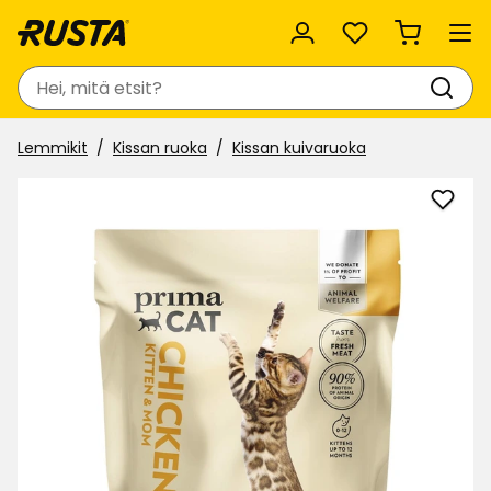
Suosikit
Haku
Lemmikit
Kissan ruoka
Kissan kuivaruoka
Lisää
Kisso
kuiva
Prim
suosi