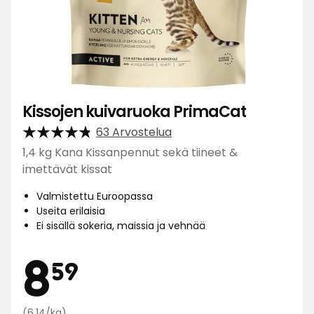
Kissojen kuivaruoka PrimaCat
63 Arvostelua
1,4 kg Kana Kissanpennut sekä tiineet &
imettävät kissat
Valmistettu Euroopassa
Useita erilaisia
Ei sisällä sokeria, maissia ja vehnää
Hinta
8,59
8
59
Vertaa
(6,14/kg)