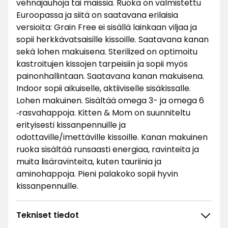
vehnäjauhoja tai maissia. Ruoka on valmistettu
Euroopassa ja siitä on saatavana erilaisia
versioita: Grain Free ei sisällä lainkaan viljaa ja
sopii herkkävatsaisille kissoille. Saatavana kanan
sekä lohen makuisena. Sterilized on optimoitu
kastroitujen kissojen tarpeisiin ja sopii myös
painonhallintaan. Saatavana kanan makuisena.
Indoor sopii aikuiselle, aktiiviselle sisäkissalle.
Lohen makuinen. Sisältää omega 3- ja omega 6
‑rasvahappoja. Kitten & Mom on suunniteltu
erityisesti kissanpennuille ja
odottaville/imettäville kissoille. Kanan makuinen
ruoka sisältää runsaasti energiaa, ravinteita ja
muita lisäravinteita, kuten tauriinia ja
aminohappoja. Pieni palakoko sopii hyvin
kissanpennuille.
Tekniset tiedot