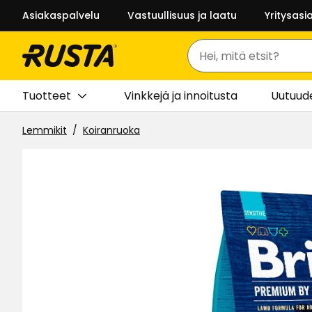
Asiakaspalvelu
Vastuullisuus ja laatu
Yritysasi
Haku
Tuotteet
Vinkkejä ja innoitusta
Uutuud
Lemmikit
Koiranruoka