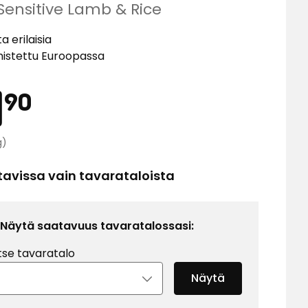
Sensitive Lamb & Rice
a erilaisia
istettu Euroopassa
Hinta
11,90
1
90
Vertaa
€
g)
hintaa
3,97
tavissa vain tavarataloista
€
/kg
Näytä saatavuus tavaratalossasi:
tse tavaratalo
Näytä