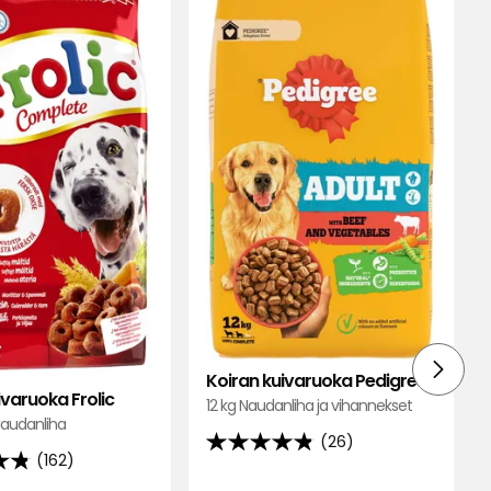
kuivaruoka
kuiva
Frolic
Pedig
suosikkeihin
suosik
Koiran kuivaruoka Pedigree
ivaruoka Frolic
12 kg Naudanliha ja vihannekset
 Naudanliha
(26)
4.8
(162)
tähteä