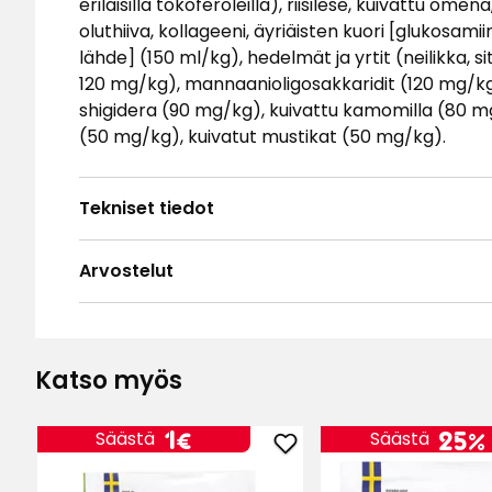
erilaisilla tokoferoleilla), riisilese, kuivattu ome
oluthiiva, kollageeni, äyriäisten kuori [glukosami
lähde] (150 ml/kg), hedelmät ja yrtit (neilikka, 
120 mg/kg), mannaanioligosakkaridit (120 mg/kg
shigidera (90 mg/kg), kuivattu kamomilla (80 m
(50 mg/kg), kuivatut mustikat (50 mg/kg).
Tekniset tiedot
Arvostelut
4.9
5
☆
4
☆
3
☆
Katso myös
2
☆
Perustuu 61 arvosteluun
1
☆
Hinta
1
1€
25%
Säästä
Säästä
Lajit
Lisää
Arvostelut (61)
€
Koiran