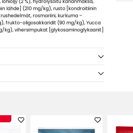
na, lohiöljy (2 %), hydrolysoitu kananmaksa,
inin lähde] (210 mg/kg), rusto [kondroitiinin
sitrushedelmät, rosmariini, kurkuma –
), frukto-oligosakkaridit (90 mg/kg), Yucca
g/kg), vihersimpukat [glykosaminoglykaanit]
tele
Suodata
Lisää
Lisää
Koiran
Koiran