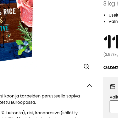
3 kg 
Useit
Valm
1
(3,97/k
Ostet
si koon ja tarpeiden perusteella sopiva
Vali
istettu Euroopassa.
% luutonta), riisi, kananrasva (säilötty