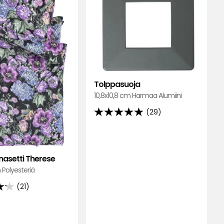
suosikkeihin
Tolppasuoja
10,8x10,8 cm Harmaa Alumiini
(29)
4.9
tähteä
5:stä,
29
nasetti Therese
arvostelun
Polyesteriä
perusteella
(21)