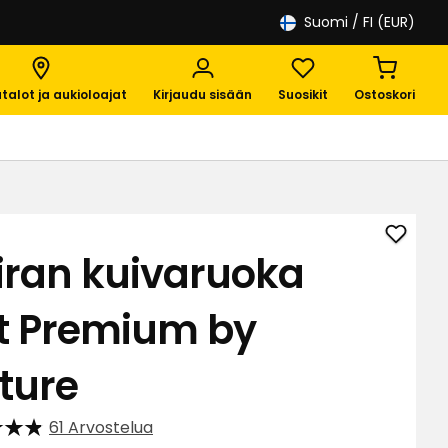
Suomi
/ FI (EUR)
talot ja aukioloajat
Kirjaudu sisään
Suosikit
Ostoskori
Lisää
iran kuivaruoka
Koiran
kuiva
it Premium by
Brit
Premi
by
ture
Natur
suosik
61 Arvostelua