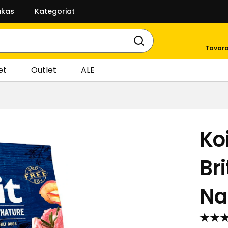
akas
Kategoriat
Tavara
et
Outlet
ALE
Ko
Br
Na