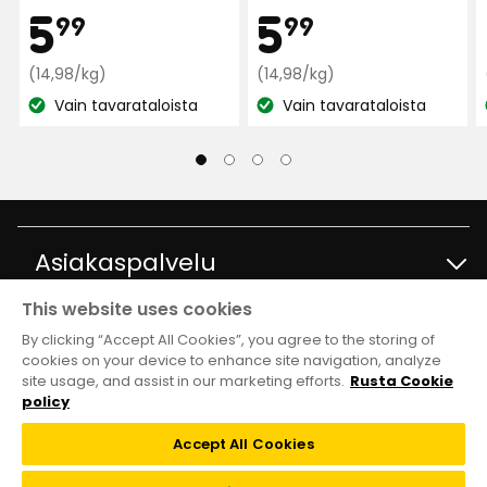
Alejandra
Hinta
Hint
5,99
5,99
5
5
A
99
99
€
Vertaa
€
Vertaa
(14,98/kg)
(14,98/kg)
2 päivää sitten
hintaa
hintaa
Vain tavarataloista
Vain tavarataloista
Katso
14,98
Katso
14,98
Solweig E
€
€
saatavuus:
saatavuus:
SE
/kg
/kg
2 päivää sitten
Asiakaspalvelu
Yvonne S
YS
This website uses cookies
Ota yhteyttä
Tietoja
By clicking “Accept All Cookies”, you agree to the storing of
4 päivää sitten
cookies on your device to enhance site navigation, analyze
site usage, and assist in our marketing efforts.
Rusta Cookie
Kysymyksiä ja vastauksia
Tavaratalot ja aukioloajat
Club Rusta
Bozena S
policy
BS
Takaisinveto
Accept All Cookies
Tietoja Rustasta
Klubitarjoukset
Verkkokauppa
10 päivää sitten