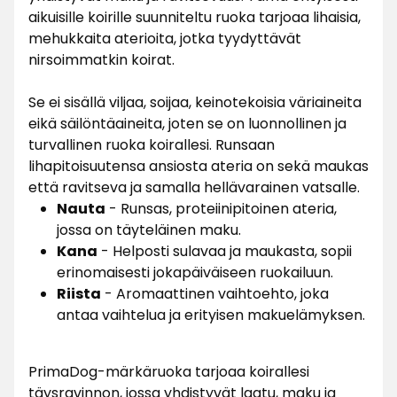
aikuisille koirille suunniteltu ruoka tarjoaa lihaisia,
mehukkaita aterioita, jotka tyydyttävät
nirsoimmatkin koirat.
Se ei sisällä viljaa, soijaa, keinotekoisia väriaineita
eikä säilöntäaineita, joten se on luonnollinen ja
turvallinen ruoka koirallesi. Runsaan
lihapitoisuutensa ansiosta ateria on sekä maukas
että ravitseva ja samalla hellävarainen vatsalle.
Nauta
- Runsas, proteiinipitoinen ateria,
jossa on täyteläinen maku.
Kana
- Helposti sulavaa ja maukasta, sopii
erinomaisesti jokapäiväiseen ruokailuun.
Riista
- Aromaattinen vaihtoehto, joka
antaa vaihtelua ja erityisen makuelämyksen.
PrimaDog-märkäruoka tarjoaa koirallesi
täysravinnon, jossa yhdistyvät laatu, maku ja