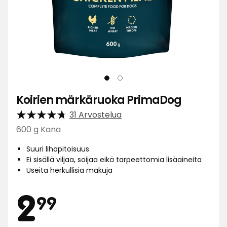
Koirien märkäruoka PrimaDog
31 Arvostelua
600 g Kana
Suuri lihapitoisuus
Ei sisällä viljaa, soijaa eikä tarpeettomia lisäaineita
Useita herkullisia makuja
Hinta
2,99
2
99