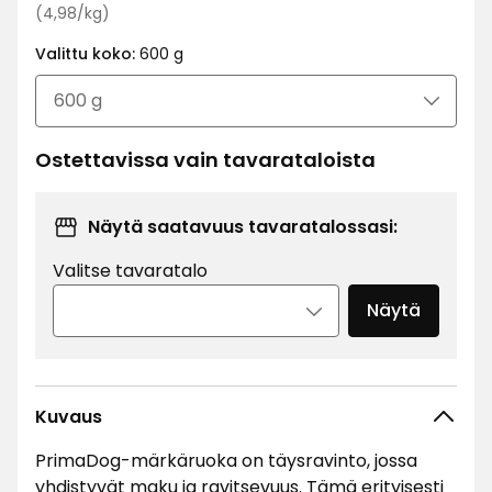
Vertaa
€
(4,98/kg)
hintaa
Valittu koko:
600 g
4,98
€
/kg
Ostettavissa vain tavarataloista
Näytä saatavuus tavaratalossasi:
Valitse tavaratalo
Näytä
Kuvaus
PrimaDog-märkäruoka on täysravinto, jossa
yhdistyvät maku ja ravitsevuus. Tämä erityisesti