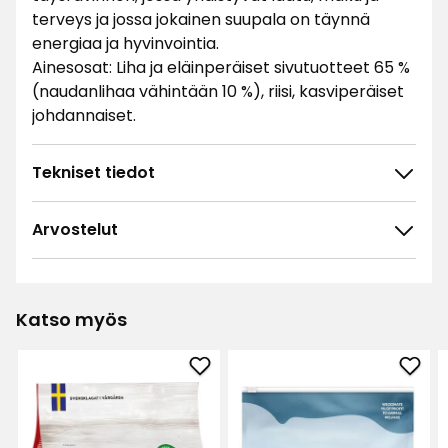
terveys ja jossa jokainen suupala on täynnä
energiaa ja hyvinvointia.
Ainesosat: Liha ja eläinperäiset sivutuotteet 65 %
(naudanlihaa vähintään 10 %), riisi, kasviperäiset
johdannaiset.
Tekniset tiedot
Arvostelut
4.7
5
☆
4
☆
3
☆
Katso myös
2
☆
31 arvostelua
1
☆
Lisää
Lisä
Lajittele
Koiran
Koir
kuivaruoka
kuiv
Suodata