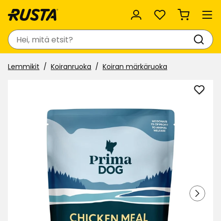
Suosikit
Haku
Lemmikit
Koiranruoka
Koiran märkäruoka
Lisää
Koiri
märk
Prim
suosi