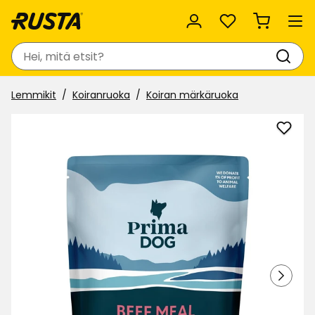
Suosikit
Haku
Lemmikit
Koiranruoka
Koiran märkäruoka
Lisää
Koiri
märk
Prim
suosi