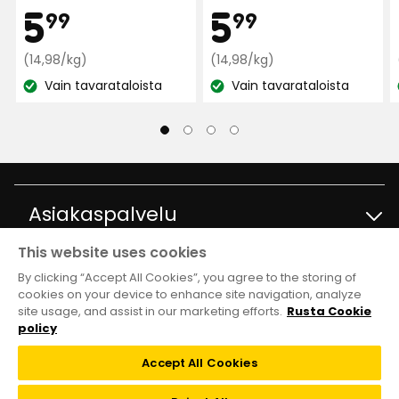
Hinta
Hint
5,99
5,99
5
5
99
99
10 päivää sitten
€
Vertaa
€
Vertaa
(14,98/kg)
(14,98/kg)
Barbro
hintaa
hintaa
B
Vain tavarataloista
Vain tavarataloista
Katso
14,98
Katso
14,98
€
€
saatavuus:
saatavuus:
/kg
/kg
1 kuukausi sitten
Melihad K
MK
Asiakaspalvelu
1 kuukausi sitten
This website uses cookies
Ota yhteyttä
Tietoja
By clicking “Accept All Cookies”, you agree to the storing of
Näytä lisää arvosteluita
cookies on your device to enhance site navigation, analyze
site usage, and assist in our marketing efforts.
Rusta Cookie
Kysymyksiä ja vastauksia
Verified by Trustvoice
Tavaratalot ja aukioloajat
Club Rusta
policy
Takaisinveto
Accept All Cookies
Tietoja Rustasta
Klubitarjoukset
Verkkokauppa