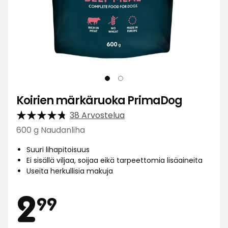
Koirien märkäruoka PrimaDog
38 Arvostelua
600 g Naudanliha
Suuri lihapitoisuus
Ei sisällä viljaa, soijaa eikä tarpeettomia lisäaineita
Useita herkullisia makuja
Hinta
2,99
2
99