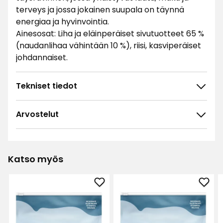
terveys ja jossa jokainen suupala on täynnä
energiaa ja hyvinvointia.
Ainesosat: Liha ja eläinperäiset sivutuotteet 65 %
(naudanlihaa vähintään 10 %), riisi, kasviperäiset
johdannaiset.
Tekniset tiedot
Arvostelut
4.7
5
☆
4
☆
3
☆
Katso myös
2
☆
38 arvostelua
1
☆
Lisää
Lisä
Lajittele
Koiran
Koir
kuivaruoka
kuiv
Suodata