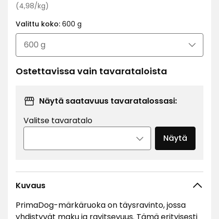
Vertaa
€
(4,98/kg)
hintaa
Valittu koko:
600 g
4,98
€
/kg
Ostettavissa vain tavarataloista
Näytä saatavuus tavaratalossasi:
Valitse tavaratalo
Näytä
Kuvaus
PrimaDog-märkäruoka on täysravinto, jossa
yhdistyvät maku ja ravitsevuus. Tämä erityisesti