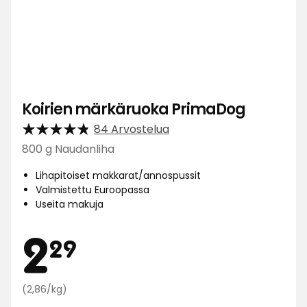
Koirien märkäruoka PrimaDog
84 Arvostelua
800 g Naudanliha
Lihapitoiset makkarat/annospussit
Valmistettu Euroopassa
Useita makuja
Hinta
2,29
2
29
Vertaa
(2,86/kg)
hintaa