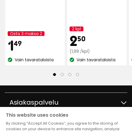
4 kuukautta sitten
Sirpa O
SO
2 kpl
Kampanjan
Osta 3 maksa 2
Kam
2,50
2
nimi:
Kampanjan
50
Hinta
1,49
1
Hyvä tuuli
nimi:
49
Käännetty ruotsista
•
Näytä alkuperäinen
Normaali
€
(1,99 /kpl)
€
hinta
8 kuukautta sitten
Vain tavarataloista
Vain tavarataloista
Katso
Katso
1,99
saatavuus:
saatavuus:
€
Ingegärd
/kpl
I
Koira rakasti sitä ja maistoi sitä heti. Me
Asiakaspalvelu
Käännetty ruotsista
•
Näytä alkuperäinen
8 kuukautta sitten
This website uses cookies
Ota yhteyttä
Tietoja
By clicking “Accept All Cookies”, you agree to the storing of
Anders H
cookies on your device to enhance site navigation, analyze
AH