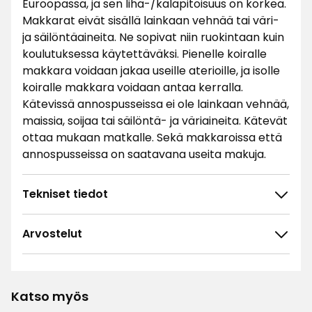
Euroopassa, ja sen liha-/kalapitoisuus on korkea.
Makkarat eivät sisällä lainkaan vehnää tai väri-
ja säilöntäaineita. Ne sopivat niin ruokintaan kuin
koulutuksessa käytettäväksi. Pienelle koiralle
makkara voidaan jakaa useille aterioille, ja isolle
koiralle makkara voidaan antaa kerralla.
Kätevissä annospusseissa ei ole lainkaan vehnää,
maissia, soijaa tai säilöntä- ja väriaineita. Kätevät
ottaa mukaan matkalle. Sekä makkaroissa että
annospusseissa on saatavana useita makuja.
Tekniset tiedot
Arvostelut
4.8
5
☆
4
☆
3
☆
Katso myös
2
☆