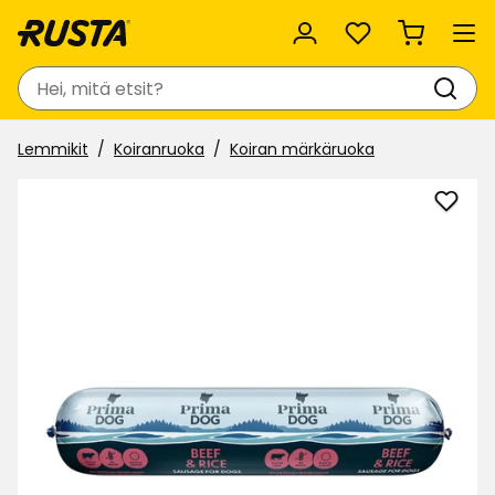
Suosikit
Haku
Lemmikit
Koiranruoka
Koiran märkäruoka
Lisää
Koiri
märk
Prim
suosi