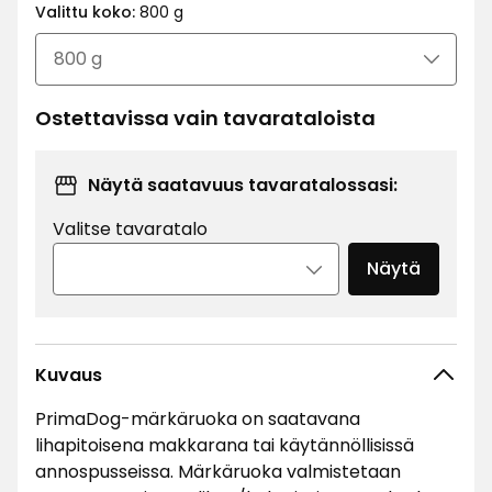
€
Valittu koko:
800 g
2,86
€
/kg
Ostettavissa vain tavarataloista
Näytä saatavuus tavaratalossasi:
Valitse tavaratalo
Näytä
Kuvaus
PrimaDog-märkäruoka on saatavana
lihapitoisena makkarana tai käytännöllisissä
annospusseissa. Märkäruoka valmistetaan