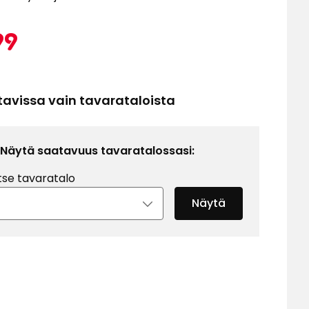
Kampa
6,99
99
€
tavissa vain tavarataloista
Näytä saatavuus tavaratalossasi:
tse tavaratalo
Näytä