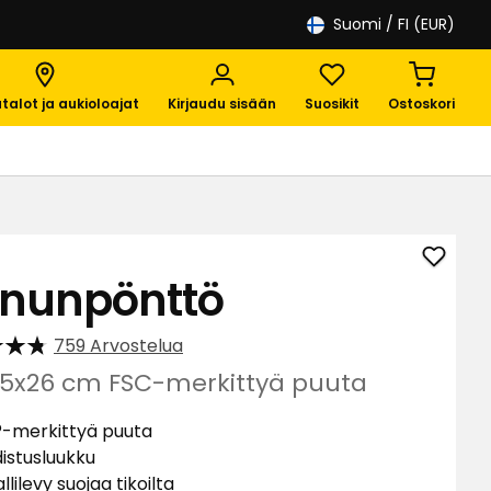
Suomi
/ FI (EUR)
talot ja aukioloajat
Kirjaudu sisään
Suosikit
Ostoskori
Lisää
nnunpönttö
Linnu
suosik
759 Arvostelua
3,5x26 cm FSC-merkittyä puuta
-merkittyä puuta
istusluukku
llilevy suojaa tikoilta