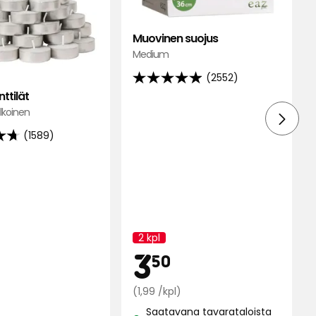
Muovinen suojus
Medium
(2552)
4.9
ttilät
tähteä
lkoinen
5:stä,
2552
(1589)
arvostelun
perusteella
un
lla
2 kpl
Kampanjan
Kamp
3,50
3
nimi:
50
inta
2,99
Normaali
€
(1,99 /kpl)
hinta
Saatavana tavarataloista