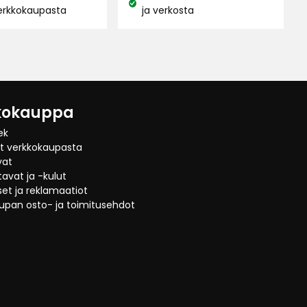
€
1,99
Katso
erkkokaupasta
ja verkosta
€
saatavuus:
:
/kpl
kokauppa
ek
at verkkokaupasta
vat
avat ja -kulut
et ja reklamaatiot
upan osto- ja toimitusehdot