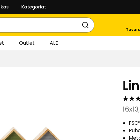
akas
Kategoriat
Tavara
et
Outlet
ALE
Li
16x1
FSC®
Puhd
Meta