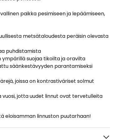
vallinen paikka pesimiseen ja lepäämiseen,
uullisesta metsätaloudesta peräisin olevasta
aa puhdistamista
ympärillä suojaa tikoilta ja oravilta
attu säänkestävyyden parantamiseksi
ärejä, joissa on kontrastiväriset solmut
vuosi, jotta uudet linnut ovat tervetulleita
tistä eloisamman linnuston puutarhaan!