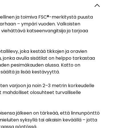
teellinen ja toimiva FSC®-merkitystä puusta
utarhaan – ympäri vuoden. Valkoisten
 viehättävä katseenvangitsija ja tarjoaa
lilevy, joka kestää tikkojen ja oravien
 jonka avulla sisätilat on helppo tarkastaa
 uuden pesimäkauden alussa. Katto on
 säältä ja lisää kestävyyttä.
uiten varjoon ja noin 2–3 metrin korkeudelle
mahdolliset olosuhteet turvalliselle
oisensa jälkeen on tärkeää, että linnunpönttö
luiten syksyllä tai aikaisin keväällä – jotta
taassa pöntössä.