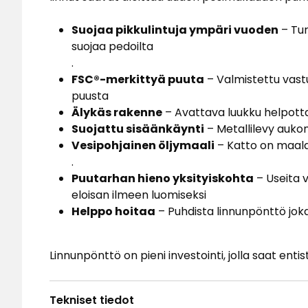
Suojaa pikkulintuja ympäri vuoden
– Tur
suojaa pedoilta
.
FSC®-merkittyä puuta
– Valmistettu vast
puusta
Älykäs rakenne
– Avattava luukku helpott
Suojattu sisäänkäynti
– Metallilevy aukon 
Vesipohjainen öljymaali
– Katto on maal
.
Puutarhan hieno yksityiskohta
– Useita v
eloisan ilmeen luomiseksi
Helppo hoitaa
– Puhdista linnunpönttö joka 
Linnunpönttö on pieni investointi, jolla saat en
Tekniset tiedot