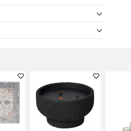
tele
Suodata
Lisää
Lisää
Matto
Tuoksukynttilä
Clara
Lodge
suosikkeihin
suosikkeihin
uniita ja käytönnöllisiä.
innunpönttö on helppo