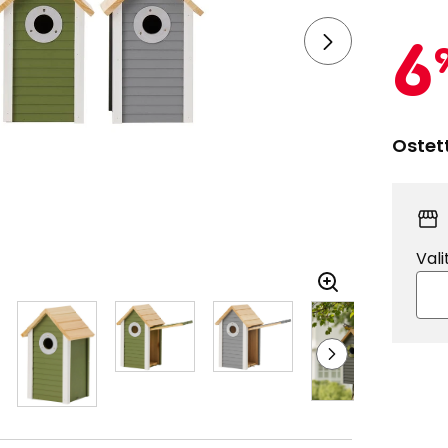
6
Ostet
Vali