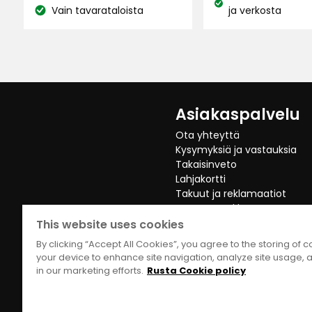
hintaa
0,99
Katso
Vain tavarataloista
ja verkosta
Katso
11,65
€
saatavuus:
Tikka hakkasi pöntön rikki sekunneissa ja
€
saatavuus:
/kpl
/kg
Päivi K
•
2 kuukautta sitten
PK
Asiakaspalvelu
Tiaiset ruokkivat poikasia pönttöön, se 
Ota yhteyttä
paiskii tuijaa ja se oli sidottava uudelleen.
Kysymyksiä ja vastauksia
Takaisinveto
Lahjakortti
Takuut ja reklamaatiot
Peruuta Verkko Osto
This website uses cookies
Minna A
•
2 kuukautta sitten
MA
By clicking “Accept All Cookies”, you agree to the storing of 
your device to enhance site navigation, analyze site usage, a
in our marketing efforts.
Rusta Cookie policy
Nämä pöntöt on hyviä! Meillä ostettu j