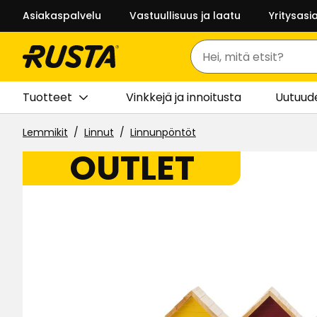
Asiakaspalvelu
Vastuullisuus ja laatu
Yritysasi
Haku
Tuotteet
Vinkkejä ja innoitusta
Uutuud
Lemmikit
Linnut
Linnunpöntöt
OUTLET