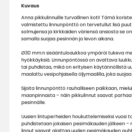
Kuvaus
Anna pikkulinnuille turvallinen koti! Tämä koris
valmistettu linnunpönttö on tervetullut lisä pu
solmujensa ja kirkkaiden väriensä ansiosta se on
samalla suojaa pesinnän ja levon aikana.
Ø30 mm:n sisääntuloaukkoa ympäröi tukeva metal
hyökkäyksiä. Linnunpöntössä on avattava luukku,
tai puhdistaa, mikä on erityisen käytännöllistä
maalattu vesipohjaisella öljymaalilla, joka suojaa
Sijoita linnunpönttö rauhalliseen paikkaan, miel
maanpinnasta – näin pikkulinnut saavat parhaat 
pesinnälle.
Uusien lintuperheiden houkuttelemiseksi vuosi t
puhdistetaan jokaisen pesimäkauden jälkeen – mie
linnut saavat aloittaa uuden pesimäkauden puh