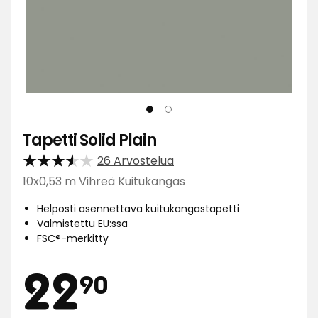
Tapetti Solid Plain
26 Arvostelua
10x0,53 m Vihreä Kuitukangas
Helposti asennettava kuitukangastapetti
Valmistettu EU:ssa
FSC®-merkitty
Hinta
22,90
22
90