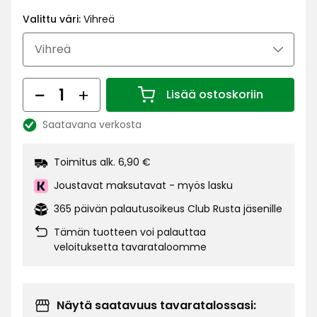
€
Valittu väri:
Vihreä
Määrä
Lisää ostoskoriin
Määrä 1
Saatavana verkosta
Katso
saatavuus:
Toimitus alk. 6,90 €
Joustavat maksutavat - myös lasku
365 päivän palautusoikeus Club Rusta jäsenille
Tämän tuotteen voi palauttaa
veloituksetta tavarataloomme
Näytä saatavuus tavaratalossasi: