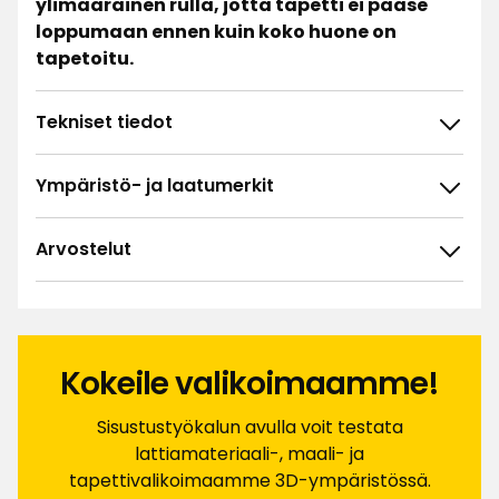
ylimääräinen rulla, jotta tapetti ei pääse
loppumaan ennen kuin koko huone on
tapetoitu.
Tekniset tiedot
Ympäristö- ja laatumerkit
Arvostelut
3.5
5
☆
4
☆
3
☆
2
☆
Kokeile valikoimaamme!
26 arvostelua
1
☆
Lajittele
Sisustustyökalun avulla voit testata
lattiamateriaali-, maali- ja
Suodata
tapettivalikoimaamme 3D-ympäristössä.