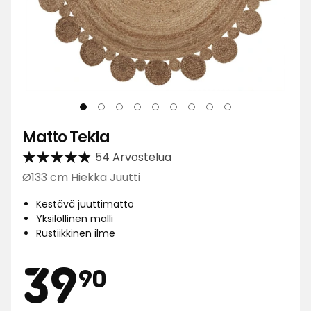
Matto Tekla
54 Arvostelua
Ø133 cm Hiekka Juutti
Kestävä juuttimatto
Yksilöllinen malli
Rustiikkinen ilme
Hinta
39,90
39
90