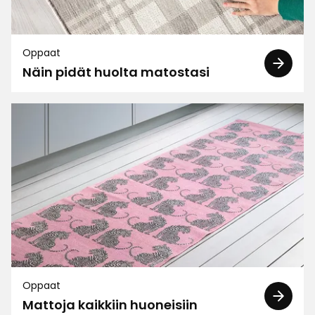
H-M J
HJ
Oppaat
Näin pidät huolta matostasi
Reuna pyörylät nousee ylös päin , matto pyörii
jaloissa ja ruttaantuu mukaan kun kävelee
matolta pois tai ohitte..
Mustan sukan käyttäjänä pientä pupenoo
tarttuu sukkiin alussa.
Komia on ja keittiössä oikeen bueno.
1 vuosi sitten
Gunny G
GG
Super mukava
Oppaat
Käännetty ruotsista
•
Näytä alkuperäinen
Mattoja kaikkiin huoneisiin
3 kuukautta sitten