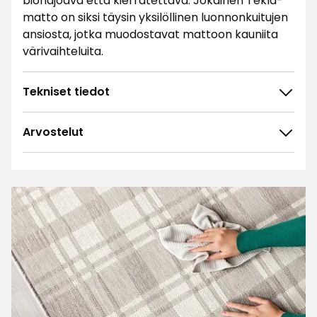
biohajoava että kierrätettävä. Jokainen Tekla-
matto on siksi täysin yksilöllinen luonnonkuitujen
ansiosta, jotka muodostavat mattoon kauniita
värivaihteluita.
Tekniset tiedot
Arvostelut
4.8
5
☆
4
☆
3
☆
2
☆
54 arvostelua
1
☆
Lajittele
Suodata
Arvostelut (54)