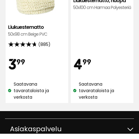
Liukuestematto, huopa
50x100 cm Harmaa Polyesteriä
Liukuestematto
50x98 cm Beige PVC
(885)
4.7
tähteä
Hinta
Hint
3,99
4,99
3
4
99
99
5:stä,
885
€
€
arvostelun
Saatavana
Saatavana
perusteella
tavarataloista ja
tavarataloista ja
Katso
Katso
verkosta
verkosta
saatavuus:
saatavuus:
Asiakaspalvelu