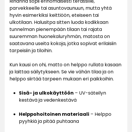
Rihanna sopii erinomaisesti terassille,
parvekkeelle tai asuntovaunuun, mutta yhtä
hyvin esimerkiksi keittiöön, eteiseen tai
ulkotilaan. Halusitpa sitten luoda kodikkaan
tunnelman pienempään tilaan tai rajata
suuremman huonekaluryhmän, matosta on
saatavana useita kokoja, jotka sopivat erilaisiin
tarpeisiin ja tiloihin.
Kun kausi on ohi, matto on helppo rullata kasaan
ja laittaa säilytykseen. Se vie vähän tilaa ja on
helppo siirtää tarpeen mukaan eri paikkoihin.
Sisä- ja ulkokäyttöön
– UV-säteilyn
kestävä ja vedenkestävä
Helppohoitoinen materiaali
– Helppo
pyyhkiä ja pitää puhtaana