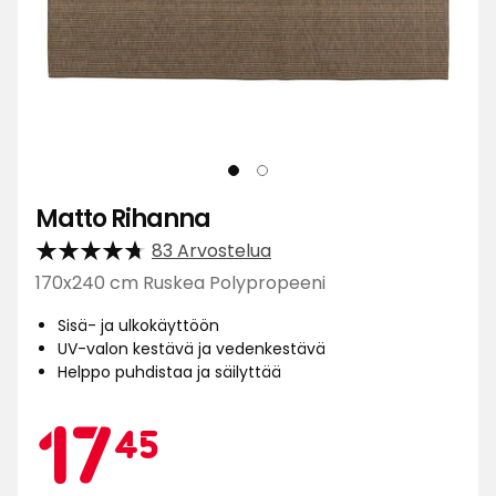
Matto Rihanna
83 Arvostelua
170x240 cm Ruskea Polypropeeni
Sisä- ja ulkokäyttöön
UV-valon kestävä ja vedenkestävä
Helppo puhdistaa ja säilyttää
Kamp
17,45
17
45