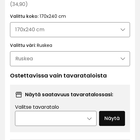
€
Normaali
(34,90)
hinta
Valittu koko:
170x240 cm
34,90
€
Valittu väri:
Ruskea
Ostettavissa vain tavarataloista
Näytä saatavuus tavaratalossasi:
Valitse tavaratalo
Näytä