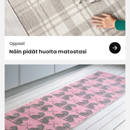
Suodata
Arvostelut (83)
Maria R
MR
Oppaat
Näin pidät huolta matostasi
Tyylikäs )) paras parvekkeelle
3 viikkoa sitten
AJ
AJ
Todella tyylikäs ja säänkestävä matto!
2 kuukautta sitten
Taru B
TB