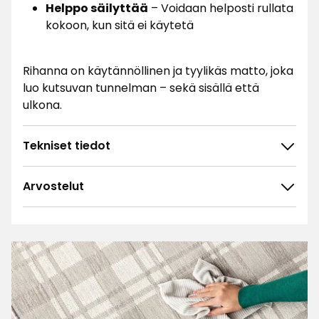
Helppo säilyttää
– Voidaan helposti rullata
kokoon, kun sitä ei käytetä
Rihanna on käytännöllinen ja tyylikäs matto, joka
luo kutsuvan tunnelman – sekä sisällä että
ulkona.
Tekniset tiedot
Arvostelut
4.7
5
☆
4
☆
3
☆
2
☆
83 arvostelua
1
☆
Lajittele