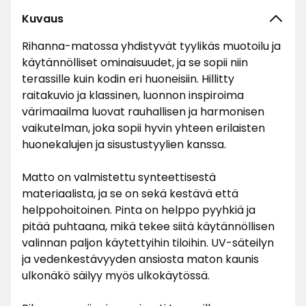
Kuvaus
Rihanna-matossa yhdistyvät tyylikäs muotoilu ja
käytännölliset ominaisuudet, ja se sopii niin
terassille kuin kodin eri huoneisiin. Hillitty
raitakuvio ja klassinen, luonnon inspiroima
värimaailma luovat rauhallisen ja harmonisen
vaikutelman, joka sopii hyvin yhteen erilaisten
huonekalujen ja sisustustyylien kanssa.
Matto on valmistettu synteettisestä
materiaalista, ja se on sekä kestävä että
helppohoitoinen. Pinta on helppo pyyhkiä ja
pitää puhtaana, mikä tekee siitä käytännöllisen
valinnan paljon käytettyihin tiloihin. UV-säteilyn
ja vedenkestävyyden ansiosta maton kaunis
ulkonäkö säilyy myös ulkokäytössä.