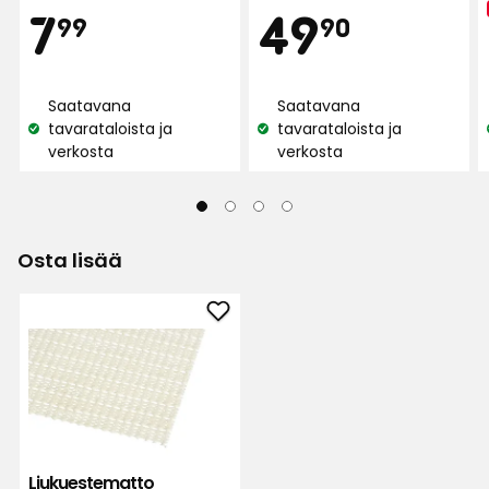
Hinta
Hint
7,99
49,90
7
49
99
90
€
€
Saatavana
Saatavana
tavarataloista ja
tavarataloista ja
Katso
Katso
verkosta
verkosta
saatavuus:
saatavuus:
Osta lisää
Lisää
Liukuestematto
suosikkeihin
Liukuestematto