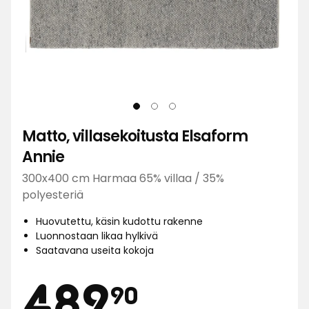
Matto, villasekoitusta Elsaform
Annie
300x400 cm Harmaa 65% villaa / 35%
polyesteriä
Huovutettu, käsin kudottu rakenne
Luonnostaan likaa hylkivä
Saatavana useita kokoja
Hinta
489,90
489
90