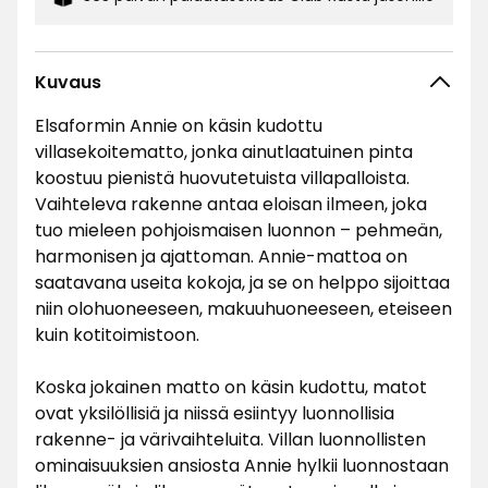
Kuvaus
Elsaformin Annie on käsin kudottu
villasekoitematto, jonka ainutlaatuinen pinta
koostuu pienistä huovutetuista villapalloista.
Vaihteleva rakenne antaa eloisan ilmeen, joka
tuo mieleen pohjoismaisen luonnon – pehmeän,
harmonisen ja ajattoman. Annie-mattoa on
saatavana useita kokoja, ja se on helppo sijoittaa
niin olohuoneeseen, makuuhuoneeseen, eteiseen
kuin kotitoimistoon.
Koska jokainen matto on käsin kudottu, matot
ovat yksilöllisiä ja niissä esiintyy luonnollisia
rakenne- ja värivaihteluita. Villan luonnollisten
ominaisuuksien ansiosta Annie hylkii luonnostaan