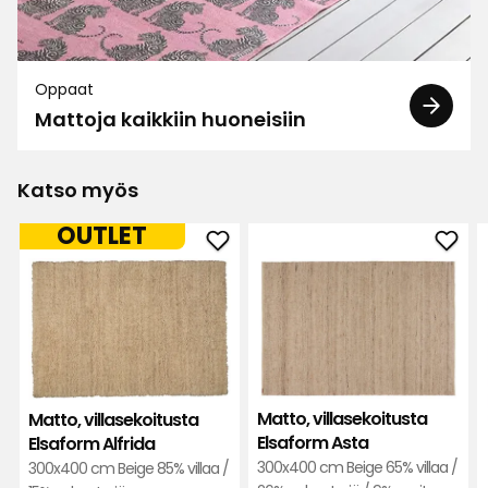
Oppaat
Mattoja kaikkiin huoneisiin
Katso myös
OUTLET
Lisää
Lisä
Matto,
Matt
villasekoitusta
vill
Elsaform
Elsa
Alfrida
Asta
suosikkeihin
suos
Matto, villasekoitusta
Matto, villasekoitusta
Elsaform Asta
Elsaform Alfrida
300x400 cm Beige 65% villaa /
300x400 cm Beige 85% villaa /