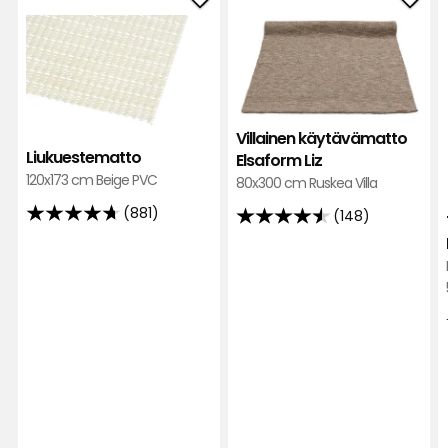
Lisää
Lisä
Liukuestematto
Villa
suosikkeihin
käy
Elsa
Liz
suos
Villainen käytävämatto
Liukuestematto
Elsaform Liz
120x173 cm Beige PVC
80x300 cm Ruskea Villa
(881)
(148)
4.7
4.5
tähteä
tähteä
5:stä,
5:stä,
881
148
arvostelun
arvostelun
perusteella
perusteella