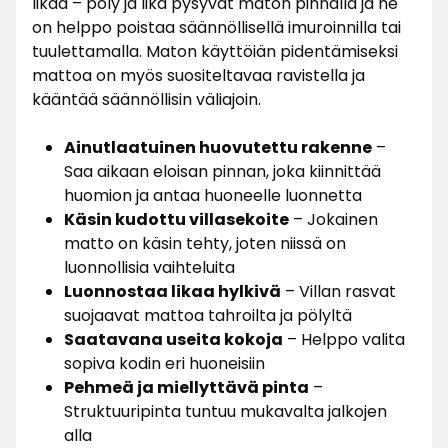
likaa – pöly ja lika pysyvät maton pinnalla ja ne
on helppo poistaa säännöllisellä imuroinnilla tai
tuulettamalla. Maton käyttöiän pidentämiseksi
mattoa on myös suositeltavaa ravistella ja
kääntää säännöllisin väliajoin.
Ainutlaatuinen huovutettu rakenne
–
Saa aikaan eloisan pinnan, joka kiinnittää
huomion ja antaa huoneelle luonnetta
Käsin kudottu villasekoite
– Jokainen
matto on käsin tehty, joten niissä on
luonnollisia vaihteluita
Luonnostaa likaa hylkivä
– Villan rasvat
suojaavat mattoa tahroilta ja pölyltä
Saatavana useita kokoja
– Helppo valita
sopiva kodin eri huoneisiin
Pehmeä ja miellyttävä pinta
–
Struktuuripinta tuntuu mukavalta jalkojen
alla