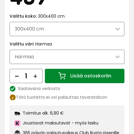
€
Valittu koko:
300x400 cm
Valittu väri:
Harmaa
Määrä
Lisää ostoskoriin
Määrä 1
Saatavana verkosta
Katso
Tätä tuotetta ei voi palauttaa tavarataloon.
saatavuus:
Toimitus alk. 6,90 €
Joustavat maksutavat - myös lasku
365 päivän palautusoikeus Club Rusta jäsenille