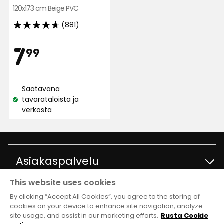
120x173 cm Beige PVC
(881)
4.7
tähteä
Hinta
7,99
7
99
5:stä,
881
€
arvostelun
Saatavana
perusteella
tavarataloista ja
Katso
verkosta
saatavuus:
Asiakaspalvelu
This website uses cookies
Ota yhteyttä
Tietoja
By clicking “Accept All Cookies”, you agree to the storing of
cookies on your device to enhance site navigation, analyze
site usage, and assist in our marketing efforts.
Rusta Cookie
Kysymyksiä ja vastauksia
Tavaratalot ja aukioloajat