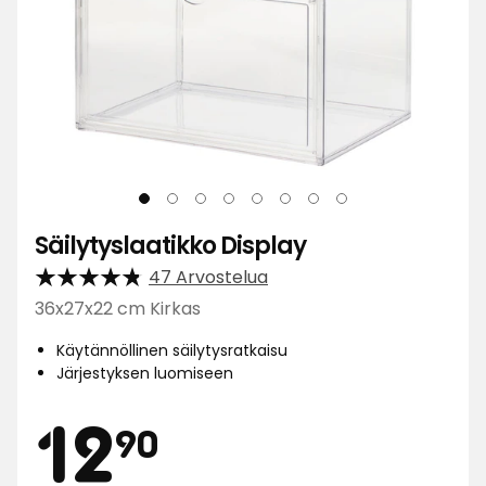
Säilytyslaatikko Display
47 Arvostelua
36x27x22 cm Kirkas
Käytännöllinen säilytysratkaisu
Järjestyksen luomiseen
Hinta
12,90
12
90