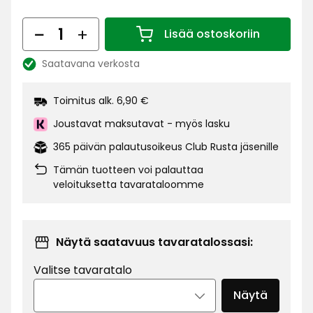
€
Määrä
Lisää ostoskoriin
Määrä 1
Saatavana verkosta
Katso
saatavuus:
Toimitus alk. 6,90 €
Joustavat maksutavat - myös lasku
365 päivän palautusoikeus Club Rusta jäsenille
Tämän tuotteen voi palauttaa
veloituksetta tavarataloomme
Näytä saatavuus tavaratalossasi:
Valitse tavaratalo
Näytä