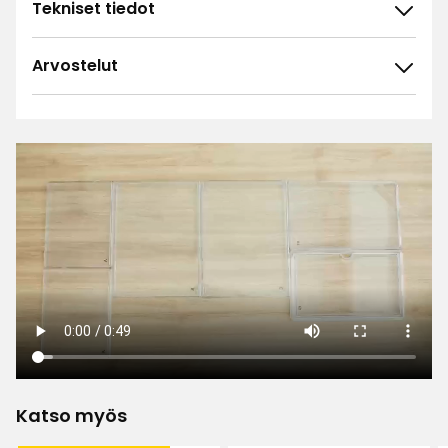
Tekniset tiedot
Arvostelut
4.8
5
☆
4
☆
3
☆
2
☆
47 arvostelua
1
☆
Lajittele
Suodata
Arvostelut (47)
Tanja P
TP
Katso myös
Tämä tuntui laadukkaalta ja toimii hyvin