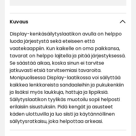
Kuvaus
Display-kenkäsäilytyslaatikon avulla on helppo
luoda järjestystä sekä eteiseen että
vaatekaappiin. Kun kaikelle on oma paikkansa,
tavarat on helppo lajitella ja pitää järjestyksessä.
Se säästää aikaa, koska sinun ei tarvitse
jatkuvasti etsiä tarvitsemiasi tavaroita.
Monipuolisessa Display-laatikossa voi säilyttää
kaikkea lenkkareista sandaaleihin ja pukukenkiin
ja lisäksi myös laukkuja, hattuja ja lippiksiä.
Säilytyslaatikon tyylikäs muotoilu sopii helposti
erilaisiin sisustuksiin. Pidä kengät ja asusteet
käden ulottuvilla ja luo siisti ja käytännöllinen
säilytysratkaisu, joka helpottaa arkeasi.