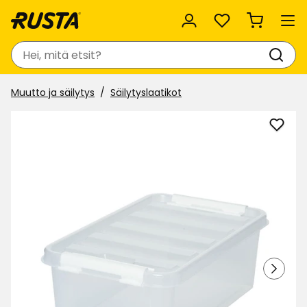
Suosikit
Haku
Muutto ja säilytys
Säilytyslaatikot
Lisää
Säily
kanne
Smar
suosi