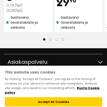
Hint
29,90
29
Käännetty ruotsista
•
Näytä alkuperäinen
Normaali
€
(1,79 /kpl)
hinta
Vertaa
€
(0,09/kpl)
2 kuukautta sitten
hintaa
1,79
Saatavana
Saatavana
0,09
€
tavarataloista ja
tavarataloista ja
Berit B
€
Katso
Katso
/kpl
BB
verkosta
verkosta
/kpl
saatavuus:
saatavuus:
Hyvä säilytystila
Käännetty ruotsista
•
Näytä alkuperäinen
2 kuukautta sitten
Asiakaspalvelu
Dagny
D
This website uses cookies
Ota yhteyttä
Tietoja
By clicking “Accept All Cookies”, you agree to the storing of
Aivan fantastisen hyvää.
cookies on your device to enhance site navigation, analyze
site usage, and assist in our marketing efforts.
Rusta Cookie
Kysymyksiä ja vastauksia
Käännetty ruotsista
•
Näytä alkuperäinen
Tavaratalot ja aukioloajat
Club Rusta
policy
3 kuukautta sitten
Takaisinveto
Accept All Cookies
Tietoja Rustasta