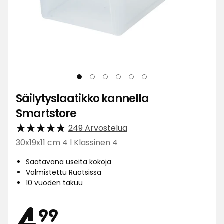
Säilytyslaatikko kannella
Smartstore
249 Arvostelua
30x19x11 cm 4 l Klassinen 4
Saatavana useita kokoja
Valmistettu Ruotsissa
10 vuoden takuu
Hinta
4,99
4
99