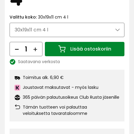
€
Valittu koko:
30x19x11 cm 4 l
Määrä
Lisää ostoskoriin
Määrä 1
Saatavana verkosta
Katso
saatavuus:
Toimitus alk. 6,90 €
Joustavat maksutavat - myös lasku
365 päivän palautusoikeus Club Rusta jäsenille
Tämän tuotteen voi palauttaa
veloituksetta tavarataloomme