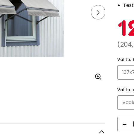
Test
1
Norm
(204
hint
Valittu 
204,
€
Valittu 
Mä