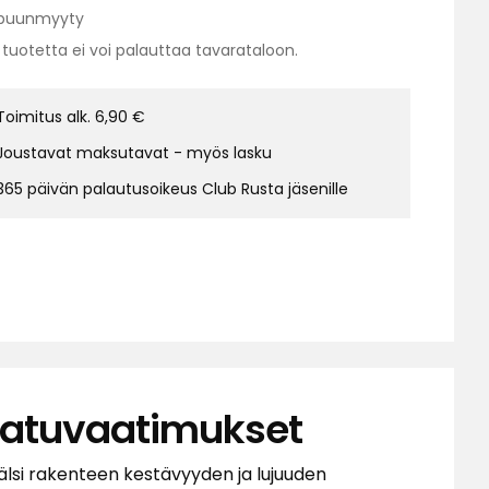
puunmyyty
tuotetta ei voi palauttaa tavarataloon.
us:
Toimitus alk. 6,90 €
Joustavat maksutavat - myös lasku
365 päivän palautusoikeus Club Rusta jäsenille
laatuvaatimukset
sälsi rakenteen kestävyyden ja lujuuden