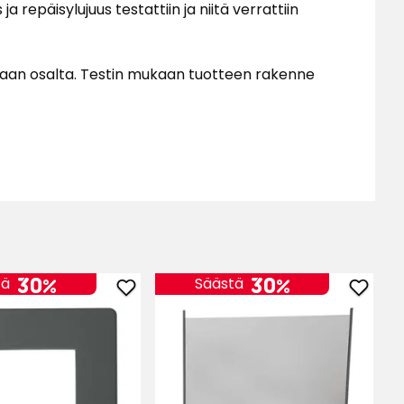
repäisylujuus testattiin ja niitä verrattiin
ankaan osalta. Testin mukaan tuotteen rakenne
30%
30%
tä
Säästä
Lisää
Lisää
Tolppasuoja
Lasika
suosikkeihin
suosik