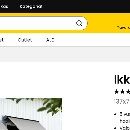
akas
Kategoriat
Tavara
et
Outlet
ALE
t
Ik
137x
5 vu
haal
Valo