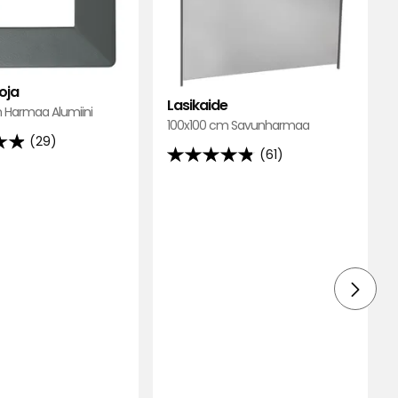
oja
Lasikaide
m Harmaa Alumiini
100x100 cm Savunharmaa
(29)
(61)
4.8
tähteä
5:stä,
61
un
arvostelun
lla
perusteella