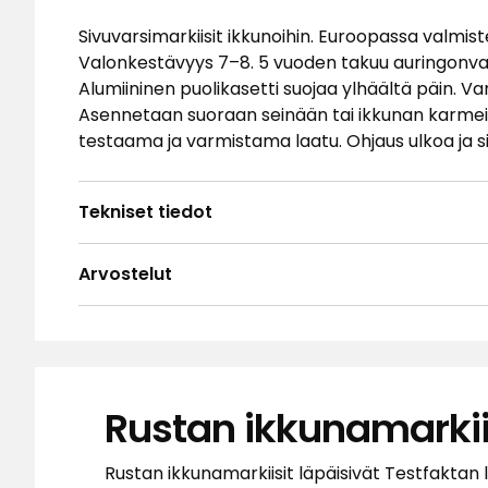
Sivuvarsimarkiisit ikkunoihin. Euroopassa valmist
Valonkestävyys 7–8. 5 vuoden takuu auringonva
Alumiininen puolikasetti suojaa ylhäältä päin. Var
Asennetaan suoraan seinään tai ikkunan karmei
testaama ja varmistama laatu. Ohjaus ulkoa ja si
Tekniset tiedot
Arvostelut
4.5
5
☆
4
☆
3
☆
2
☆
Perustuu 2 arvosteluun
1
☆
Rustan ikkunamarkii
Lajit
Arvostelut (2)
Rustan ikkunamarkiisit läpäisivät Testfaktan 