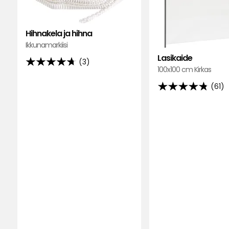
Hihnakela ja hihna
Ikkunamarkiisi
Lasikaide
(3)
4.7
100x100 cm Kirkas
tähteä
(61)
5:stä,
4.8
3
tähteä
arvostelun
5:stä,
perusteella
61
arvostelun
perusteella