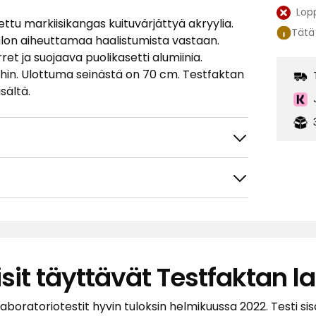
Lop
Katso
ettu markiisikangas kuituvärjättyä akryylia.
Tätä 
saatavu
lon aiheuttamaa haalistumista vastaan.
ret ja suojaava puolikasetti alumiinia.
hin. Ulottuma seinästä on 70 cm. Testfaktan
sältä.
sit täyttävät Testfaktan 
tele
Suodata
laboratoriotestit hyvin tuloksin helmikuussa 2022. Testi si