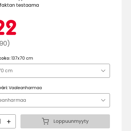
faktan testaama
Kampa
122
22
€
aali
,90)
a
koko:
137x70 cm
90
väri:
Vaaleanharmaa
ärä
Loppuunmyyty
Määrä 1