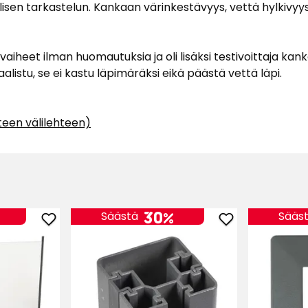
n tarkastelun. Kankaan värinkestävyys, vettä hylkivyys ja 
vaiheet ilman huomautuksia ja oli lisäksi testivoittaja k
alistu, se ei kastu läpimäräksi eikä päästä vettä läpi.
n
uteen välilehteen)
Verified by Trustvoice
30%
Säästä
Sääs
Lisää
Lisää
Lasikaide
Multi-
suosikkeihin
tolppa
suosikkeihin