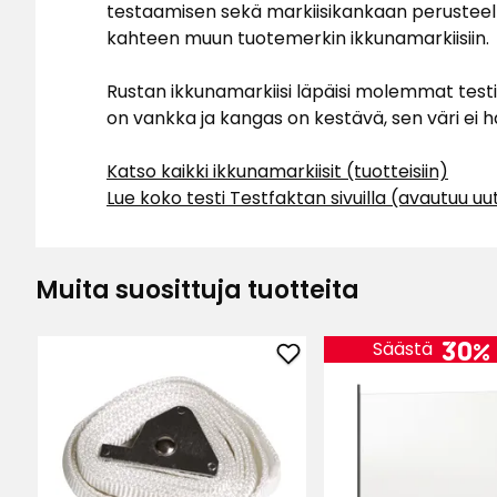
testaamisen sekä markiisikankaan perusteellise
kahteen muun tuotemerkin ikkunamarkiisiin.
Per-Olov D
•
1 vuosi sitten
PD
Rustan ikkunamarkiisi läpäisi molemmat testi
Edullinen tuote. Helppo asentaa.
on vankka ja kangas on kestävä, sen väri ei ha
Käännetty ruotsista
•
Näytä alkuperäine
Katso kaikki ikkunamarkiisit (tuotteisiin)
Lue koko testi Testfaktan sivuilla (avautuu u
Åsa L
•
1 vuosi sitten
ÅL
Muita suosittuja tuotteita
30%
Säästä
Lisää
Hihnakela
ja
hihna
suosikkeihin