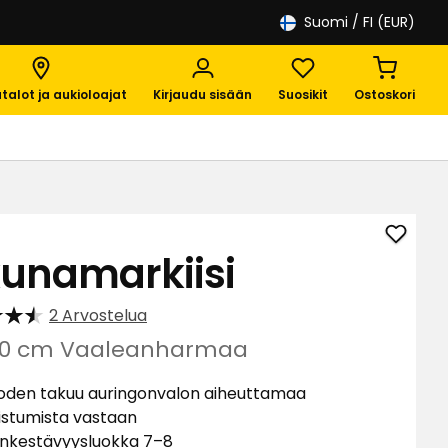
Suomi
/ FI (EUR)
talot ja aukioloajat
Kirjaudu sisään
Suosikit
Ostoskori
Lisää
kunamarkiisi
Ikkuna
suosik
2 Arvostelua
70 cm Vaaleanharmaa
oden takuu auringonvalon aiheuttamaa
istumista vastaan
nkestävyysluokka 7–8