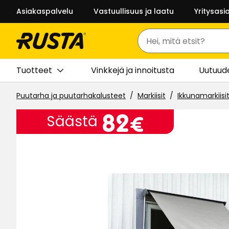
Asiakaspalvelu
Vastuullisuus ja laatu
Yritysasi
Haku
Tuotteet
Vinkkejä ja innoitusta
Uutuud
Puutarha ja puutarhakalusteet
Markiisit
Ikkunamarkiisi
Hinta
82
82€
Säästä
€