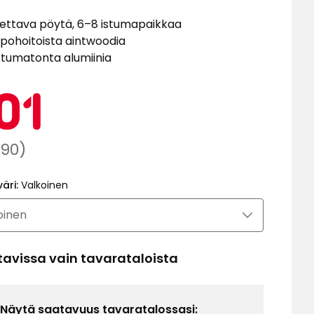
ettava pöytä, 6–8 istumapaikkaa
pohoitoista aintwoodia
tumatonta alumiinia
Kampa
401
01
€
aali
,90)
a
väri:
Valkoinen
90
tavissa vain tavarataloista
Näytä saatavuus tavaratalossasi: