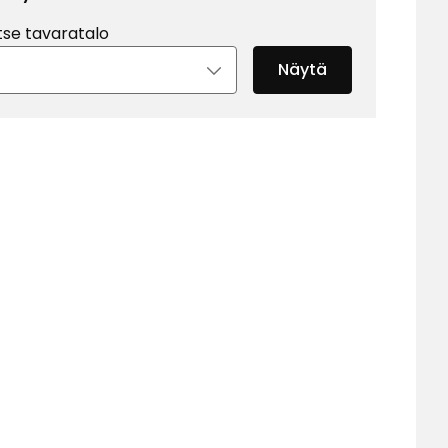
tse tavaratalo
Näytä