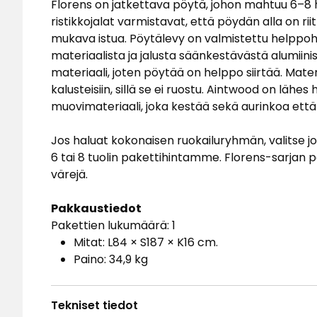
Florens on jatkettava pöytä, johon mahtuu 6–8 he
ristikkojalat varmistavat, että pöydän alla on rii
mukava istua. Pöytälevy on valmistettu helppoh
materiaalista ja jalusta säänkestävästä alumiini
materiaali, joten pöytää on helppo siirtää. Mater
kalusteisiin, sillä se ei ruostu. Aintwood on läh
muovimateriaali, joka kestää sekä aurinkoa että
Jos haluat kokonaisen ruokailuryhmän, valitse j
6 tai 8 tuolin pakettihintamme. Florens-sarjan 
värejä.
Pakkaustiedot
Pakettien lukumäärä: 1
Mitat: L84 × S187 × K16 cm.
Paino: 34,9 kg
Tekniset tiedot