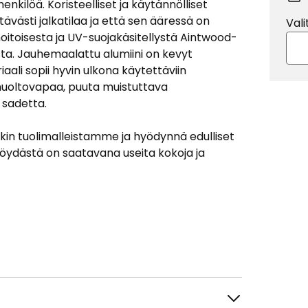
nkilöä. Koristeelliset ja käytännölliset
ttävästi jalkatilaa ja että sen ääressä on
Vali
oitoisesta ja UV-suojakäsitellystä Aintwood-
sta. Jauhemaalattu alumiini on kevyt
iaali sopii hyvin ulkona käytettäviin
es huoltovapaa, puuta muistuttava
 sadetta.
okin tuolimalleistamme ja hyödynnä edulliset
pöydästä on saatavana useita kokoja ja