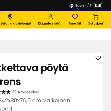
Suomi
/ FI (EUR)
talot ja aukioloajat
Kirjaudu sisään
Suosikit
Ostoskori
Lisää
tkettava pöytä
Jatke
pöytä
orens
Floren
suosik
39 Arvostelua
242x80x76,5 cm Valkoinen
wood