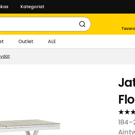
akas
Kategoriat
Tavara
et
Outlet
ALE
öydät
Ja
Fl
184–
Aint