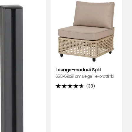
Multi-
Loung
en
tolppa
moduu
suosikkeihin
Split
suosik
Lounge-moduuli Split
65,5x69x81 cm Beige Tekorottinki
(38)
4.6
tähteä
5:stä,
38
arvostelun
perusteella