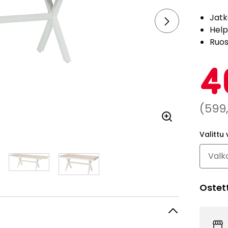
Jatk
Help
Ruos
4
Norm
(599
hint
Valittu 
599,
€
Ostet