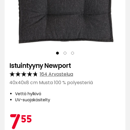
Istuintyyny Newport
164 Arvostelua
40x40x8 cm Musta 100 % polyesteriä
Vettä hylkivä
UV-suojakäsitelty
Kamp
7,55
7
55