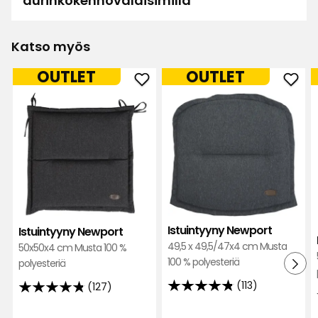
aurinkokennovalaisimilla
korkeampi. Olisin toivonut enemmän.
Käännetty ruotsista
•
Näytä alkuperäinen
Katso myös
1 kuukausi sitten
OUTLET
OUTLET
Lisa
Lisää
Lisä
L
Istuintyyny
Istu
Newport
Newp
Loistava tyyny parveketuoleilleni... edullinen!
suosikkeihin
suos
Käännetty ruotsista
•
Näytä alkuperäinen
1 kuukausi sitten
Lars
L
Istuintyyny Newport
Istuintyyny Newport
49,5 x 49,5/47x4 cm Musta
50x50x4 cm Musta 100 %
Melkein piti antaa täydet pisteet näille tyynyille.
100 % polyesteriä
polyesteriä
Hyvä paksuus, eivät liu'u tuolilla, kaunis muoto ja
(113)
(127)
vaikuttavat olevan kohtuullisen hyvää laatua
4.8
4.8
hintaan nähden
tähteä
tähteä