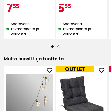
Kampan
7,55
Kam
5,55
7
5
5:stä,
5:stä,
Käännetty norjasta
•
Näytä alkuperäinen
55
55
113
127
2 kuukautta sitten
arvostelun
arvostelun
€
€
perusteella
perusteella
Carl
Saatavana
Saatavana
C
tavarataloista ja
tavarataloista ja
Katso
Katso
verkosta
verkosta
saatavuus:
saatavuus:
Laatu, hinta ja MITAT!
Käännetty ruotsista
•
Näytä alkuperäinen
2 kuukautta sitten
Muita suosittuja tuotteita
OUTLET
Anette P
AP
Lisää
Lisä
Aurinkokennovaloketju
Tyyn
Bulbs
Ham
Sopii niin hyvin ulkotuoleihimme. Tämäkin on
hyvä ostos.
Clear
suos
suosikkeihin
Käännetty ruotsista
•
Näytä alkuperäinen
2 kuukautta sitten