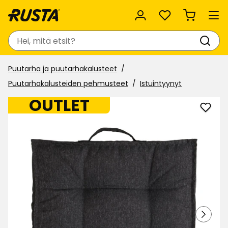
Suosikit
Haku
Puutarha ja puutarhakalusteet
Puutarhakalusteiden pehmusteet
Istuintyynyt
OUTLET
Lisää
Istui
Newp
suosi