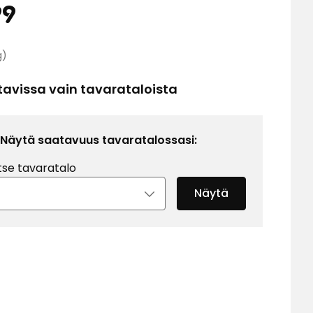
Hinta
3,99
99
Vertaa
€
g)
hintaa
0,27
tavissa vain tavarataloista
€
/kg
Näytä saatavuus tavaratalossasi:
tse tavaratalo
Näytä