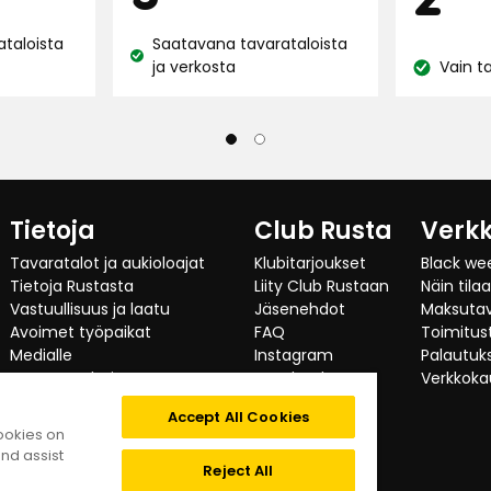
taa
arvostelun
€
taa
taloista
Saatavana tavarataloista
perusteella
Katso
ja verkosta
Vain t
Katso
saatavuus:
saatavuus
Tietoja
Club Rusta
Verk
Tavaratalot ja aukioloajat
Klubitarjoukset
Black we
Tietoja Rustasta
Liity Club Rustaan
Näin tila
Vastuullisuus ja laatu
Jäsenehdot
Maksuta
Avoimet työpaikat
FAQ
Toimitust
Medialle
Instagram
Palautuks
Investor relations
Facebook
Verkkoka
Yritysasiakas
TikTok
Accept All Cookies
Testaajat suosittelevat
cookies on
Kategoriat
nd assist
Digitaalinen saavutettavuus
Reject All