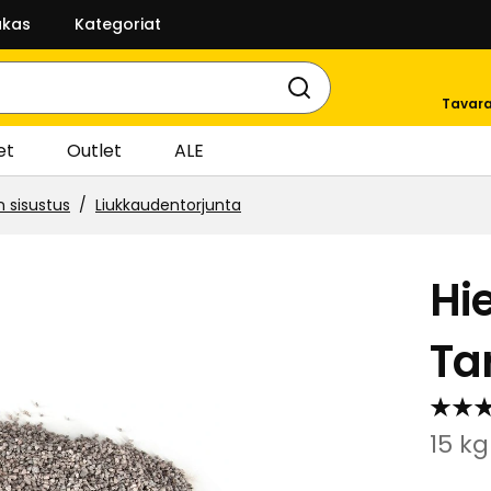
akas
Kategoriat
Tavara
et
Outlet
ALE
n sisustus
Liukkaudentorjunta
Hi
Ta
15 kg