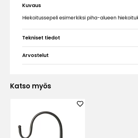
Kuvaus
Hiekoitussepeli esimerkiksi piha-alueen hiekoi
Tekniset tiedot
Arvostelut
4.7
5
☆
4
☆
3
☆
Katso myös
2
☆
Perustuu 30 arvosteluun
1
☆
Lajit
Lisää
Arvostelut (30)
Lyhtypidike
suosikkeihin
Maarit
•
2 kuukautta sitten
M