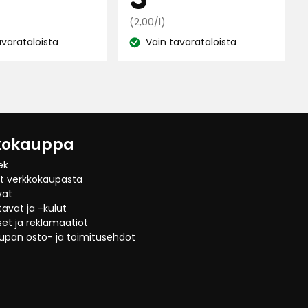
Vertaa
€
€
(2,00/l)
hintaa
avarataloista
Vain tavarataloista
Katso
2,00
€
:
saatavuus:
/l
kokauppa
ek
at verkkokaupasta
vat
avat ja -kulut
et ja reklamaatiot
upan osto- ja toimitusehdot