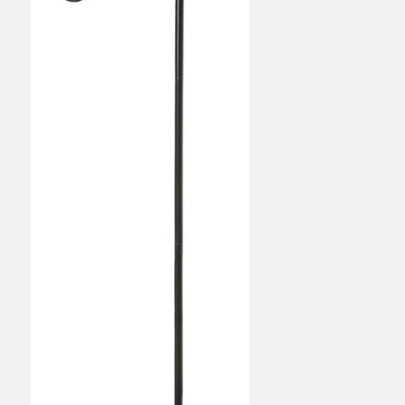
Tein nuotiopaikan pihaan. Sinne hiekoitu
vielä lisää. Tuote sopii hyvin tarkoituksee
Arja H
•
5 kuukautta sitten
AH
todella hyvä liukkauteen ja ainoa kauppa
tuotetta oli saatavilla.
Pirjo L
•
5 kuukautta sitten
PL
Tarpeeseen tuli, hyvin toimii pääsi kipeäll
pihalla.