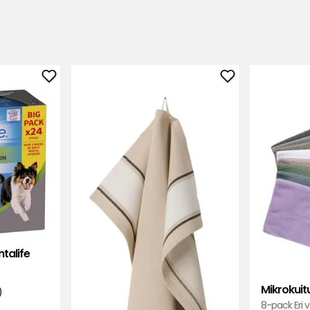
Lisää
Lisää
Purutikut
Keittiöpyyhe
Purina
Elsaform
Dentalife
suosikkeihin
suosikkeihin
ntalife
Mikrokuitu
)
8-pack Eri v