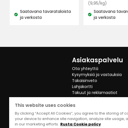
€
Ver
€
(9,95/kg)
hin
Saatavana tavarataloista
Saatavana tavara
9,95
Katso
Katso
ja verkosta
ja verkosta
€
saatavuus:
saatavuus:
/kg
Asiakaspalvelu
Ota yhteyttä
Kysymyksiä ja vastauksia
Takaisinveto
Lahjakortti
Takuut ja reklamaatiot
Peruuta Verkko Osto
This website uses cookies
By clicking “Accept All Cookies”, you agree to the storing of 
your device to enhance site navigation, analyze site usage, a
in our marketing efforts.
Rusta Cookie policy