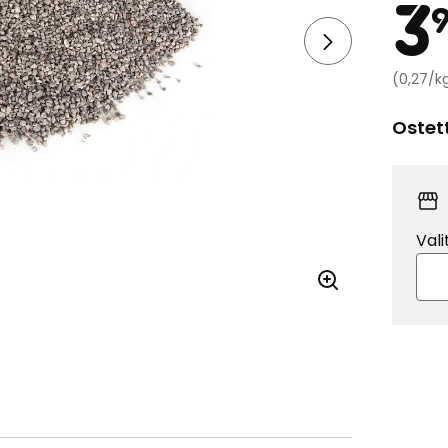
3
(0,27/k
Ostet
Vali