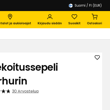
Suomi
/ FI (EUR)
talot ja aukioloajat
Kirjaudu sisään
Suosikit
Ostoskori
Lisää
ekoitussepeli
Hiekoi
Tarhur
rhurin
suosik
30 Arvostelua