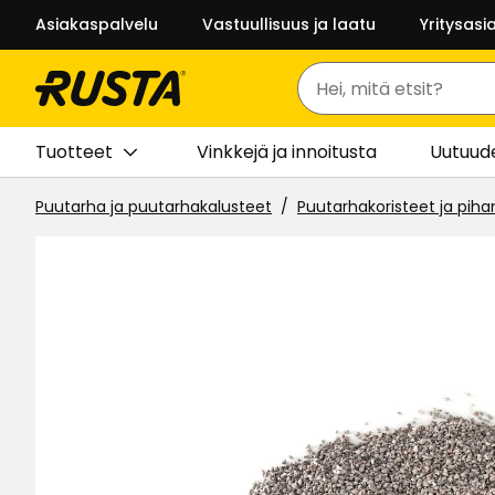
Asiakaspalvelu
Vastuullisuus ja laatu
Yritysasi
Haku
Tuotteet
Vinkkejä ja innoitusta
Uutuud
Puutarha ja puutarhakalusteet
Puutarhakoristeet ja piha