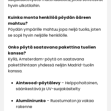
hyvin ulkotiloihin.
Kuinka monta henkilöä pöydän ääreen
mahtuu?
Pöydän ympärille mahtuu jopa neljä tuolia, joten
se sopii hyvin neljälle henkilölle.
Onko pöytä saatavana pakettina tuolien
kanssa?
Kyllä, Amsterdam-pöytä on saatavana
pakettihintaan yhdessä neljän Madrid-tuolin
kanssa.
Aintwood-pöytälevy
– Helppohoitoinen,
säänkestävä ja UV-suojakäsitelty
Alumiinirunko
– Ruostumaton ja vakaa
rakenne