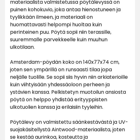
materiaalista valmistetussa pöytälevyssä on
puinen kohokuvio, joka antaa hienostuneen ja
tyylikkään ilmeen, ja materiaali on
huomattavasti helpompi huoltaa kuin
perinteinen puu. Pöytä sopii niin terassille,
suuremmalle parvekkeelle kuin muuhun
ulkotilaan.
Amsterdam-pöydän koko on 140x77x74 cm,
joten sen ympärillä on runsaasti tilaa jopa
neljälle tuolille. Se sopii siis hyvin niin arkiaterioille
kuin viihtyisään yhdessäoloon perheen ja
ystävien kanssa. Pelkistetyn muotoilun ansiosta
pöytä on helppo yhdistää erityyppisten
ulkotuolien kanssa ja erilaisiin tyyleihin.
Pöytälevy on valmistettu säänkestävästä ja UV-
suojakäsitellystä Aintwood-materiaalista, joten
se kestää aurinkoa, kosteutta ja