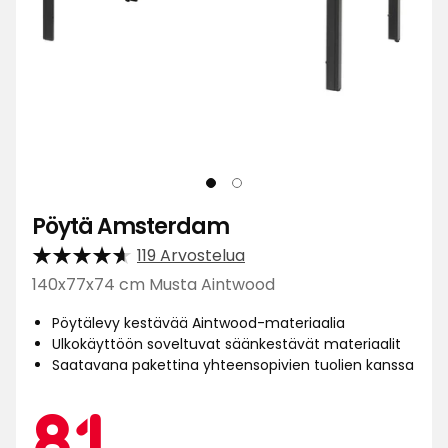
Pöytä Amsterdam
119 Arvostelua
140x77x74 cm Musta Aintwood
Pöytälevy kestävää Aintwood-materiaalia
Ulkokäyttöön soveltuvat säänkestävät materiaalit
Saatavana pakettina yhteensopivien tuolien kanssa
Kamp
81
81