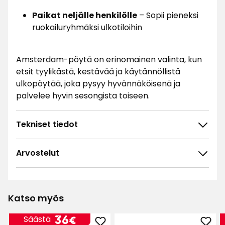
Paikat neljälle henkilölle
– Sopii pieneksi
ruokailuryhmäksi ulkotiloihin
Amsterdam-pöytä on erinomainen valinta, kun
etsit tyylikästä, kestävää ja käytännöllistä
ulkopöytää, joka pysyy hyvännäköisenä ja
palvelee hyvin sesongista toiseen.
Tekniset tiedot
Arvostelut
4.6
5
☆
4
☆
3
☆
Katso myös
2
☆
119 arvostelua
1
☆
Hinta
36
36€
Säästä