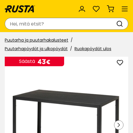
Suosikit
Haku
Puutarha ja puutarhakalusteet
Puutarhapöydät ja ulkopöydät
Ruokapöydät ulos
Hinta
43
43€
Säästä
Lisää
€
Pöyt
Amst
suosi