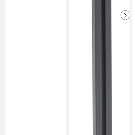
1 kuukausi sitten
Barbro S
BS
Niin kaunis ja pysyy tukevasti pystyssä
Käännetty ruotsista
•
Näytä alkuperäinen
1 kuukausi sitten
Elisabeth W
EW
Pöydän jalan kiinnikkeen ruuvikierre irtosi heti
kokoamisen jälkeen, eikä sitä voi korjata ☹️
Jouduin käyttämään nippusiteitä, pystyttämään
sen Öölandille, enkä sitten malttanutkaan palata
Vetlandaan valittamaan.
Käännetty ruotsista
•
Näytä alkuperäinen