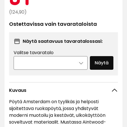
€
Normaali
(124,90)
hinta
Ostettavissa vain tavarataloista
124,90
€
Näytä saatavuus tavaratalossasi:
Valitse tavaratalo
Näytä
Kuvaus
Pöytä Amsterdam on tyylikäs ja helposti
sijoitettava ruokapöytä, jossa yhdistyvät
moderni muotoilu ja kestävät, ulkokäyttöön
soveltuvat materiaalit. Mustassa Aintwood-