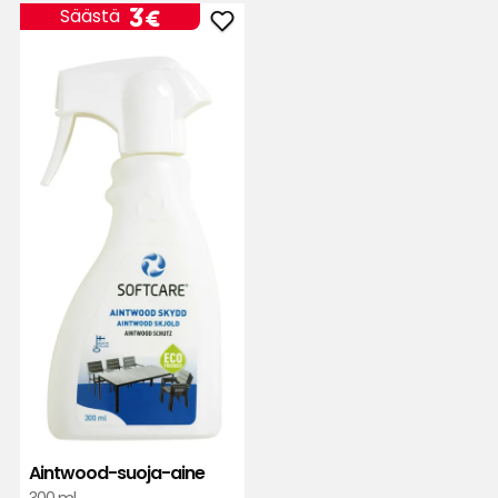
Hinta
3
3€
Säästä
Lisää
€
Aintwood-
suoja-
aine
suosikkeihin
Aintwood-suoja-aine