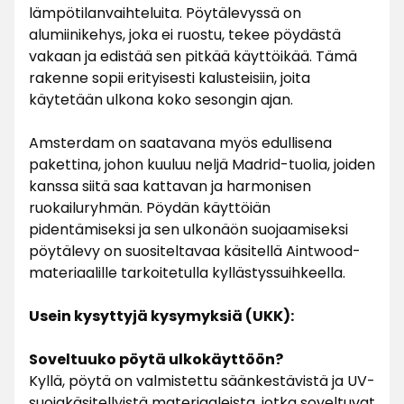
lämpötilanvaihteluita. Pöytälevyssä on
alumiinikehys, joka ei ruostu, tekee pöydästä
vakaan ja edistää sen pitkää käyttöikää. Tämä
rakenne sopii erityisesti kalusteisiin, joita
käytetään ulkona koko sesongin ajan.
Amsterdam on saatavana myös edullisena
pakettina, johon kuuluu neljä Madrid-tuolia, joiden
kanssa siitä saa kattavan ja harmonisen
ruokailuryhmän. Pöydän käyttöiän
pidentämiseksi ja sen ulkonäön suojaamiseksi
pöytälevy on suositeltavaa käsitellä Aintwood-
materiaalille tarkoitetulla kyllästyssuihkeella.
Usein kysyttyjä kysymyksiä (UKK):
Soveltuuko pöytä ulkokäyttöön?
Kyllä, pöytä on valmistettu säänkestävistä ja UV-
suojakäsitellyistä materiaaleista, jotka soveltuvat