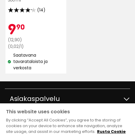
300 ml
(14)
4.2
tähteä
Kampan
9,90
9
90
5:stä,
14
Normaali
€
(12,90)
arvostelun
hinta
Vertaa
(0,02/l)
perusteella
hintaa
12,90
Saatavana
0,02
€
tavarataloista ja
€
Katso
verkosta
/l
saatavuus:
Asiakaspalvelu
This website uses cookies
Ota yhteyttä
Tietoja
By clicking “Accept All Cookies”, you agree to the storing of
cookies on your device to enhance site navigation, analyze
site usage, and assist in our marketing efforts.
Rusta Cookie
Kysymyksiä ja vastauksia