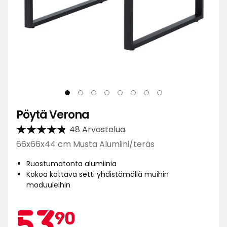
Pöytä Verona
48 Arvostelua
66x66x44 cm Musta Alumiini/teräs
Ruostumatonta alumiinia
Kokoa kattava setti yhdistämällä muihin
moduuleihin
Kamp
53,90
53
90