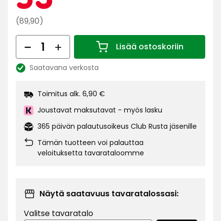
€
Normaali
(89,90)
hinta
Määrä
89,90
Lisää ostoskoriin
Määrä 1
€
Saatavana verkosta
Katso
saatavuus:
Toimitus alk. 6,90 €
Joustavat maksutavat - myös lasku
365 päivän palautusoikeus Club Rusta jäsenille
Tämän tuotteen voi palauttaa
veloituksetta tavarataloomme
Näytä saatavuus tavaratalossasi:
Valitse tavaratalo