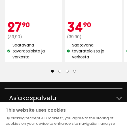
Verified by Trustvoice
Kampan
27,90
Kam
34,90
27
34
90
90
Normaali
€
Normaali
€
(39,90)
(39,90)
hinta
hinta
Saatavana
Saatavana
39,90
39,90
tavarataloista ja
tavarataloista ja
Katso
Katso
€
€
verkosta
verkosta
saatavuus:
saatavuus:
Asiakaspalvelu
This website uses cookies
Ota yhteyttä
Tietoja
By clicking “Accept All Cookies”, you agree to the storing of
cookies on your device to enhance site navigation, analyze