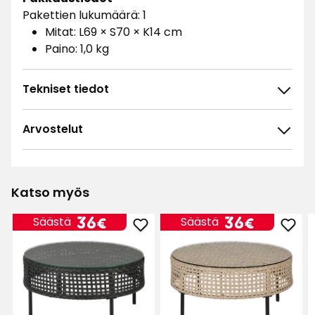
Pakettien lukumäärä: 1
Mitat: L69 × S70 × K14 cm
Paino: 1,0 kg
Tekniset tiedot
Arvostelut
4.8
5
☆
4
☆
3
☆
Katso myös
2
☆
48 arvostelua
1
☆
Hinta
Hinta
36
36
36€
36€
Säästä
Säästä
Lisää
Lisä
€
€
Lajittele
Pöytä
Pöyt
Split
Split
Suodata
suosikkeihin
suos
Arvostelut (48)