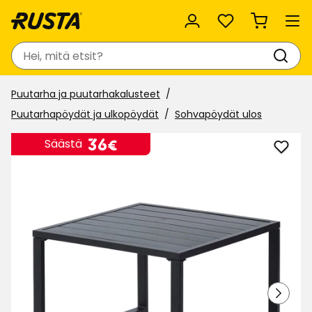
Suosikit
Haku
Puutarha ja puutarhakalusteet
Puutarhapöydät ja ulkopöydät
Sohvapöydät ulos
Hinta
36
36€
Säästä
Lisää
€
Pöyt
Vero
suosi