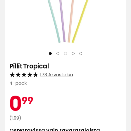
Pillit Tropical
173 Arvostelua
4-pack
Kamp
0,99
0
99
€
Normaali
(1,99)
hinta
Ostettavissa vain tavarataloista