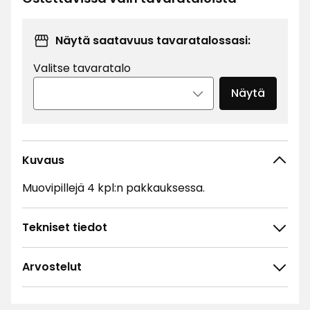
1,99
€
Näytä saatavuus tavaratalossasi:
Valitse tavaratalo
Näytä
Kuvaus
Muovipillejä 4 kpl:n pakkauksessa.
Tekniset tiedot
Arvostelut
4.7
5
☆
4
☆