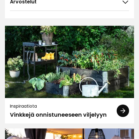
Arvostelut
4.9
5
☆
4
☆
3
☆
2
☆
73 arvostelua
1
☆
Lajittele
Suodata
Arvostelut (73)
Päivi S
PS
Inspiraatiota
Vinkkejä onnistuneeseen viljelyyn
Kiva setti
2 viikkoa sitten