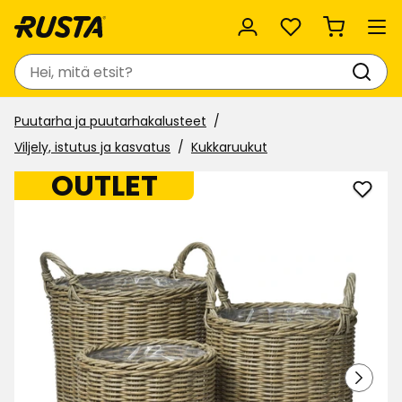
Suosikit
Haku
Puutarha ja puutarhakalusteet
Viljely, istutus ja kasvatus
Kukkaruukut
OUTLET
Lisää
Kukka
Vero
suosi