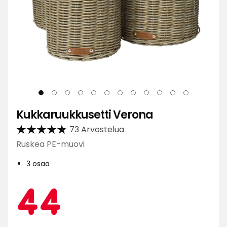
Kukkaruukkusetti Verona
73 Arvostelua
Ruskea PE-muovi
3 osaa
Kamp
44
44