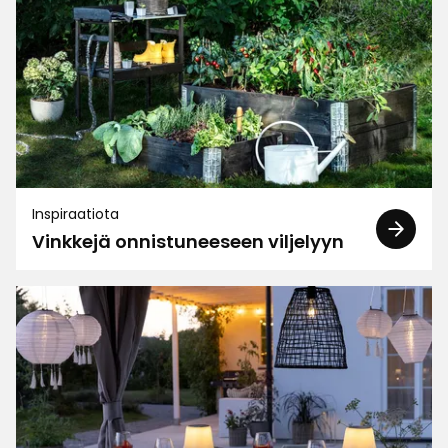
Lajittele
Suodata
Arvostelut (211)
Sonja F
SF
Inspiraatiota
Vinkkejä onnistuneeseen viljelyyn
Yksinkertaisen tyylikäs muoviruukku :)
1 kuukausi sitten
Teija A
TA
Siistin ruukut.
3 kuukautta sitten