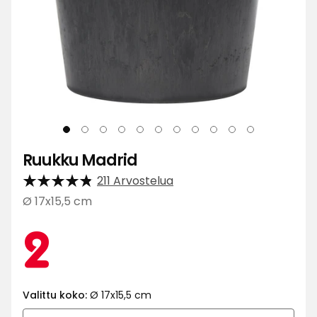
Ruukku Madrid
211 Arvostelua
Ø 17x15,5 cm
Kamp
2
2
€
Valittu koko:
Ø 17x15,5 cm