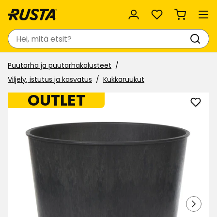
Suosikit
Haku
Puutarha ja puutarhakalusteet
Viljely, istutus ja kasvatus
Kukkaruukut
OUTLET
Lisää
Ruuk
Madr
suosi