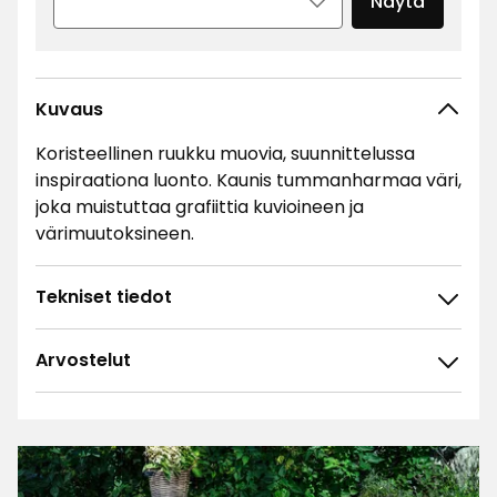
Näytä
Kuvaus
Koristeellinen ruukku muovia, suunnittelussa
inspiraationa luonto. Kaunis tummanharmaa väri,
joka muistuttaa grafiittia kuvioineen ja
värimuutoksineen.
Tekniset tiedot
Arvostelut
4.8
5
☆
4
☆
3
☆
2
☆
211 arvostelua
1
☆