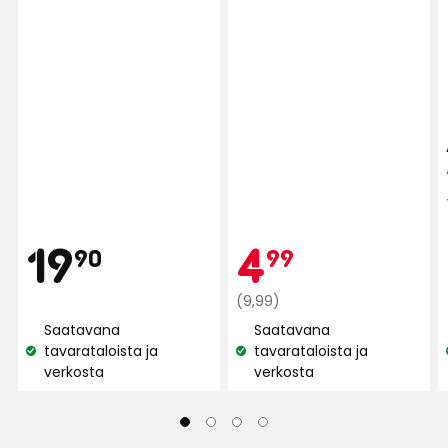
Hinta
19,90
Kam
4,99
19
4
90
99
€
Normaali
€
(9,99)
hinta
Saatavana
Saatavana
9,99
tavarataloista ja
tavarataloista ja
Katso
Katso
€
verkosta
verkosta
saatavuus:
saatavuus: