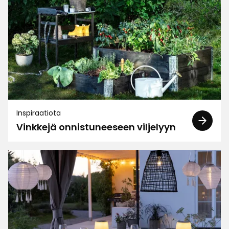
Lajittele
Suodata
Arvostelut (39)
Anette
A
Inspiraatiota
Vinkkejä onnistuneeseen viljelyyn
Supertyylikkäät ruukut, jotka koristavat
puutarhaa
Käännetty ruotsista
•
Näytä alkuperäinen
2 kuukautta sitten
Lisbeth B
LB