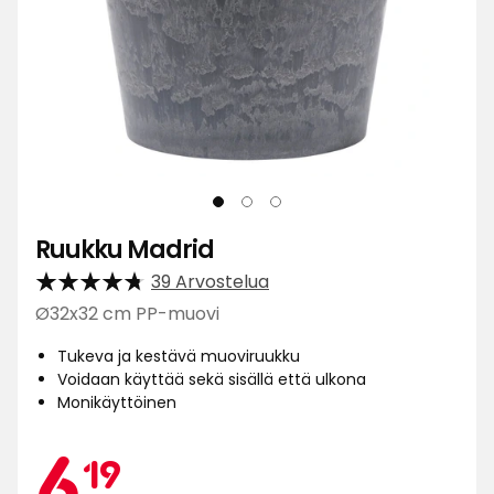
Ruukku Madrid
39 Arvostelua
Ø32x32 cm PP-muovi
Tukeva ja kestävä muoviruukku
Voidaan käyttää sekä sisällä että ulkona
Monikäyttöinen
Kamp
6,19
6
19