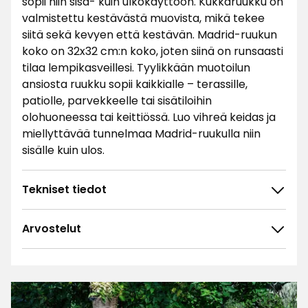
sopii niin sisä- kuin ulkokäyttöön. Kukkaruukku on
valmistettu kestävästä muovista, mikä tekee
siitä sekä kevyen että kestävän. Madrid-ruukun
koko on 32x32 cm:n koko, joten siinä on runsaasti
tilaa lempikasveillesi. Tyylikkään muotoilun
ansiosta ruukku sopii kaikkialle – terassille,
patiolle, parvekkeelle tai sisätiloihin
olohuoneessa tai keittiössä. Luo vihreä keidas ja
miellyttävää tunnelmaa Madrid-ruukulla niin
sisälle kuin ulos.
Tekniset tiedot
Arvostelut
4.7
5
☆
4
☆
3
☆
2
☆
39 arvostelua
1
☆