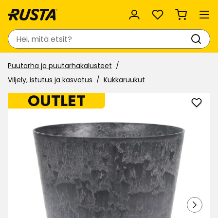
Suosikit
Haku
Puutarha ja puutarhakalusteet
Viljely, istutus ja kasvatus
Kukkaruukut
OUTLET
Lisää
Ruuk
Madr
suosi