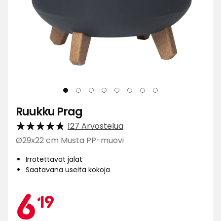
Ruukku Prag
127 Arvostelua
Ø29x22 cm Musta PP-muovi
Irrotettavat jalat
Saatavana useita kokoja
Kamp
6,19
6
19