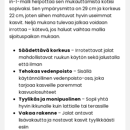
in-1-malli helpottaa sen mukauttamista kotiisi
sopivaksi. Sen ympärysmitta on 29 cm ja korkeus
22 cm, joten siihen mahtuvat hyvin useimmat
kasvit. Neljä mukana tulevaa jalkaa voidaan
irrottaa – kätevä, jos haluat vaihtaa mallia
sijoituspaikan mukaan.
Säädettävä korkeus
– Irrotettavat jalat
mahdollistavat ruukun käytön sekä jalustalla
että ilman
Tehokas vedenpoisto
– Sisällä
käytännöllinen vedenpoisto-osa, joka
tarjoaa kasveille paremmat
kasvuolosuhteet
Tyylikäs ja monipuolinen
– Sopii yhtä
hyvin ikkunalle kuin lattialle tai terassille
Vakaa rakenne
– Jalat antavat
lisävakautta ja nostavat kasvit tyylikkäästi
esiin