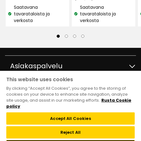
€
€
hinta
Saatavana
Saatavana
299,90
tavarataloista ja
tavarataloista ja
Katso
Katso
€
verkosta
verkosta
saatavuus:
saatavuus:
Asiakaspalvelu
This website uses cookies
Ota yhteyttä
Tietoja
By clicking “Accept All Cookies”, you agree to the storing of
cookies on your device to enhance site navigation, analyze
site usage, and assist in our marketing efforts.
Rusta Cookie
Kysymyksiä ja vastauksia
Tavaratalot ja aukioloajat
Club Rusta
policy
Takaisinveto
Accept All Cookies
Tietoja Rustasta
Klubitarjoukset
Verkkokauppa
Reject All
Lahjakortti
Vastuullisuus ja laatu