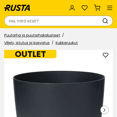
Suosikit
Haku
Puutarha ja puutarhakalusteet
Viljely, istutus ja kasvatus
Kukkaruukut
OUTLET
Lisää
Ruuk
Prag
suosi