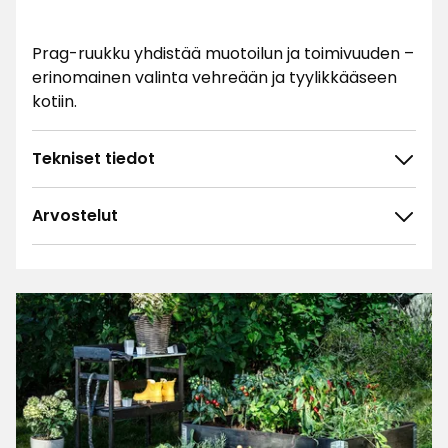
Prag-ruukku yhdistää muotoilun ja toimivuuden –
erinomainen valinta vehreään ja tyylikkääseen
kotiin.
Tekniset tiedot
Arvostelut
4.8
5
☆
4
☆
3
☆
2
☆
127 arvostelua
1
☆
Lajittele
Suodata