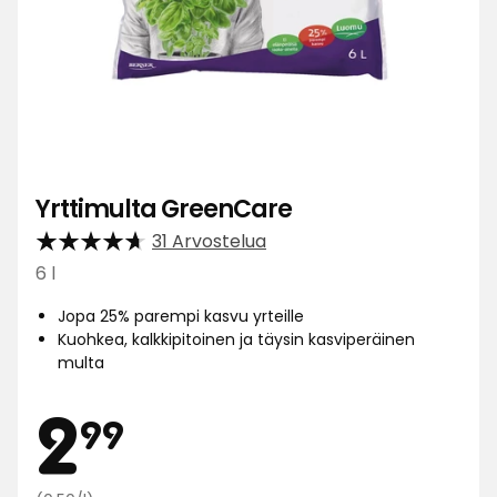
Yrttimulta GreenCare
31 Arvostelua
6 l
Jopa 25% parempi kasvu yrteille
Kuohkea, kalkkipitoinen ja täysin kasviperäinen
multa
Hinta
2,99
2
99