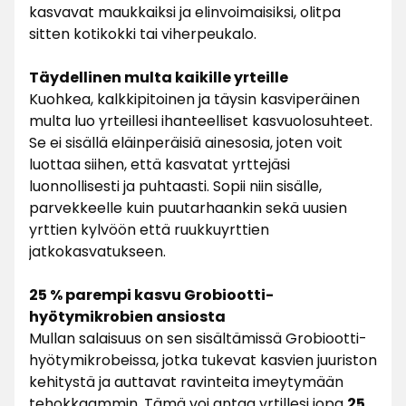
kasvavat maukkaiksi ja elinvoimaisiksi, olitpa
sitten kotikokki tai viherpeukalo.
Täydellinen multa kaikille yrteille
Kuohkea, kalkkipitoinen ja täysin kasviperäinen
multa luo yrteillesi ihanteelliset kasvuolosuhteet.
Se ei sisällä eläinperäisiä ainesosia, joten voit
luottaa siihen, että kasvatat yrttejäsi
luonnollisesti ja puhtaasti. Sopii niin sisälle,
parvekkeelle kuin puutarhaankin sekä uusien
yrttien kylvöön että ruukkuyrttien
jatkokasvatukseen.
25 % parempi kasvu Grobiootti-
hyötymikrobien ansiosta
Mullan salaisuus on sen sisältämissä Grobiootti-
hyötymikrobeissa, jotka tukevat kasvien juuriston
kehitystä ja auttavat ravinteita imeytymään
tehokkaammin. Tämä voi antaa yrtillesi jopa
25