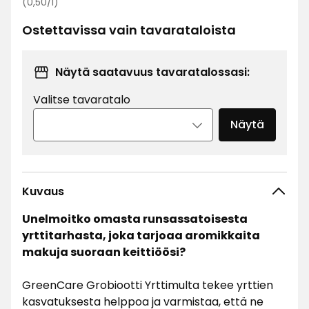
Vertaa
€
(0,50/l)
hintaa
Ostettavissa vain tavarataloista
0,50
€
/l
Näytä saatavuus tavaratalossasi:
Valitse tavaratalo
Näytä
Kuvaus
Unelmoitko omasta runsassatoisesta
yrttitarhasta, joka tarjoaa aromikkaita
makuja suoraan keittiöösi?
GreenCare Grobiootti Yrttimulta tekee yrttien
kasvatuksesta helppoa ja varmistaa, että ne