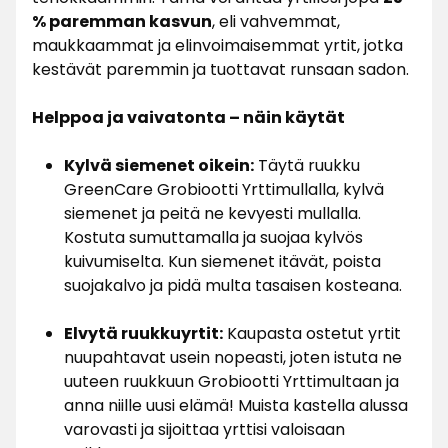
% paremman kasvun
, eli vahvemmat,
maukkaammat ja elinvoimaisemmat yrtit, jotka
kestävät paremmin ja tuottavat runsaan sadon.
Helppoa ja vaivatonta – näin käytät
Kylvä siemenet oikein:
Täytä ruukku
GreenCare Grobiootti Yrttimullalla, kylvä
siemenet ja peitä ne kevyesti mullalla.
Kostuta sumuttamalla ja suojaa kylvös
kuivumiselta. Kun siemenet itävät, poista
suojakalvo ja pidä multa tasaisen kosteana.
Elvytä ruukkuyrtit:
Kaupasta ostetut yrtit
nuupahtavat usein nopeasti, joten istuta ne
uuteen ruukkuun Grobiootti Yrttimultaan ja
anna niille uusi elämä! Muista kastella alussa
varovasti ja sijoittaa yrttisi valoisaan