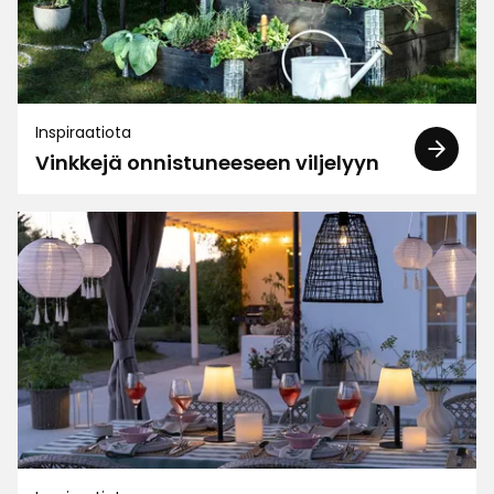
Arvostelut (31)
Sirkka K
SK
Inspiraatiota
Vinkkejä onnistuneeseen viljelyyn
Ihan hyvä multa
1 kuukausi sitten
Ulla
U
Kaupan ruukkubasilika kukoistaa ikkunalla, kun
siirsin isompaan ruukkuun ja yrttimultaan.
1 kuukausi sitten
Jarmo P
JP