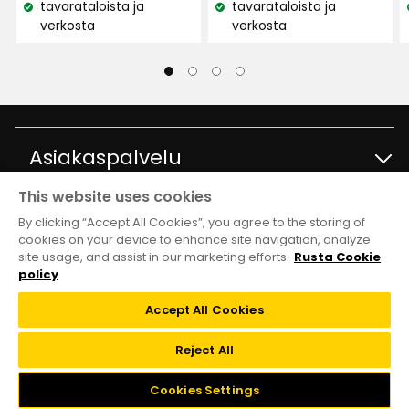
tavarataloista ja
tavarataloista ja
Katso
Katso
verkosta
verkosta
saatavuus:
saatavuus:
Asiakaspalvelu
This website uses cookies
Ota yhteyttä
Tietoja
By clicking “Accept All Cookies”, you agree to the storing of
cookies on your device to enhance site navigation, analyze
site usage, and assist in our marketing efforts.
Rusta Cookie
Kysymyksiä ja vastauksia
Tavaratalot ja aukioloajat
Club Rusta
policy
Takaisinveto
Accept All Cookies
Tietoja Rustasta
Klubitarjoukset
Verkkokauppa
Reject All
Lahjakortti
Vastuullisuus ja laatu
Liity Club Rustaan
Cookies Settings
Black week
Takuut ja reklamaatiot