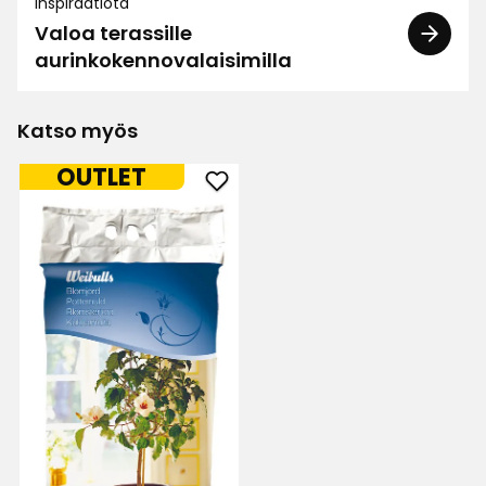
Inspiraatiota
Valoa terassille
Hyvä oli. Toimi ja edullinenkin
aurinkokennovalaisimilla
2 kuukautta sitten
Katso myös
Maija-Liisa S
MS
OUTLET
Lisää
1 kuukausi sitten
Istutusmulta
suosikkeihin
Jouko O
JO
1 kuukausi sitten
Elvi K
EK
1 kuukausi sitten