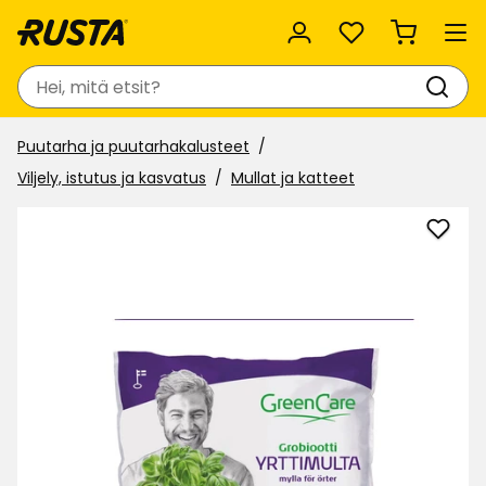
Suosikit
Haku
Puutarha ja puutarhakalusteet
Viljely, istutus ja kasvatus
Mullat ja katteet
Lisää
Yrtti
Gree
suosi