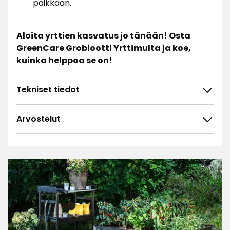
paikkaan.
Aloita yrttien kasvatus jo tänään! Osta
GreenCare Grobiootti Yrttimulta ja koe,
kuinka helppoa se on!
Tekniset tiedot
Arvostelut
4.6
5
☆
4
☆
3
☆
2
☆
31 arvostelua
1
☆
Lajittele
Suodata