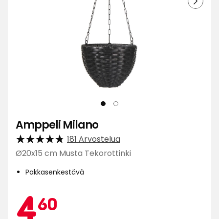
Amppeli Milano
181 Arvostelua
Ø20x15 cm Musta Tekorottinki
Pakkasenkestävä
Kamp
4,60
4
60