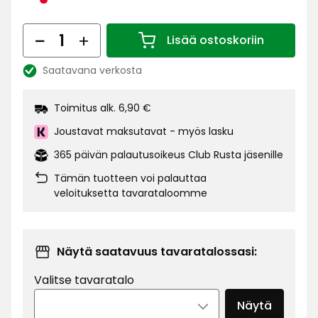
€
Määrä
Lisää ostoskoriin
Määrä 1
Saatavana verkosta
Katso
saatavuus:
Toimitus alk. 6,90 €
Joustavat maksutavat - myös lasku
365 päivän palautusoikeus Club Rusta jäsenille
Tämän tuotteen voi palauttaa
veloituksetta tavarataloomme
Näytä saatavuus tavaratalossasi:
Valitse tavaratalo
Näytä