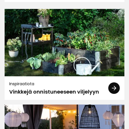
4.8
4
☆
3
☆
2
☆
181 arvostelua
1
☆
Lajittele
Suodata
Arvostelut (181)
Taija L
TL
Inspiraatiota
Vinkkejä onnistuneeseen viljelyyn
Tyylikäs
3 viikkoa sitten
Jaana P
JP