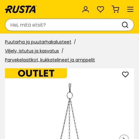
Suosikit
Haku
Puutarha ja puutarhakalusteet
Viljely, istutus ja kasvatus
Parvekelaatikot, kukkatelineet ja amppelit
OUTLET
Lisää
Ampp
Milan
suosi