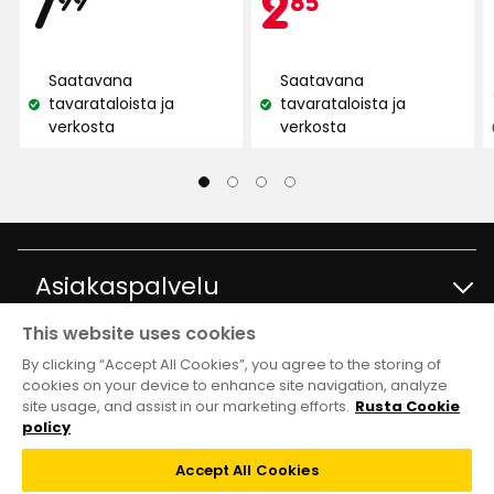
Hinta
7,99
Kam
2,85
7
2
99
85
€
€
Saatavana
Saatavana
tavarataloista ja
tavarataloista ja
Katso
Katso
verkosta
verkosta
saatavuus:
saatavuus:
Asiakaspalvelu
This website uses cookies
Ota yhteyttä
Tietoja
By clicking “Accept All Cookies”, you agree to the storing of
cookies on your device to enhance site navigation, analyze
site usage, and assist in our marketing efforts.
Rusta Cookie
Kysymyksiä ja vastauksia
Tavaratalot ja aukioloajat
Club Rusta
policy
Takaisinveto
Accept All Cookies
Tietoja Rustasta