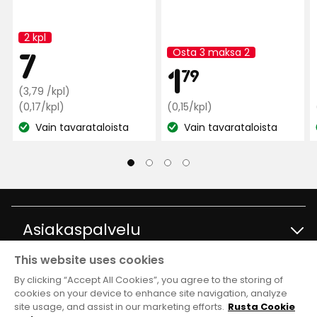
2 kpl
Kampanjan
Kampan
7
7
nimi:
Osta 3 maksa 2
Kampanjan
Hint
1,79
1
nimi:
79
Normaali
€
(3,79 /kpl)
hinta
Vertaa
€
Vertaa
(0,17/kpl)
(0,15/kpl)
hintaa
hintaa
3,79
Vain tavarataloista
Vain tavarataloista
Katso
0,17
Katso
0,15
€
€
€
saatavuus:
saatavuus:
/kpl
/kpl
/kpl
Asiakaspalvelu
This website uses cookies
Ota yhteyttä
Tietoja
By clicking “Accept All Cookies”, you agree to the storing of
cookies on your device to enhance site navigation, analyze
site usage, and assist in our marketing efforts.
Rusta Cookie
Kysymyksiä ja vastauksia