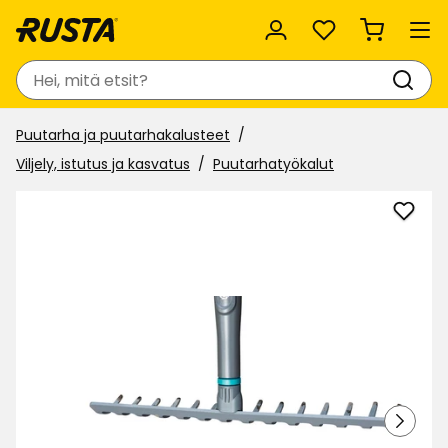
Suosikit
Haku
Puutarha ja puutarhakalusteet
Viljely, istutus ja kasvatus
Puutarhatyökalut
Lisää
Käyt
Natur
suosi