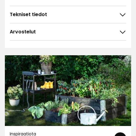
Tekniset tiedot
Arvostelut
4.6
5
☆
4
☆
3
☆
2
☆
9 arvostelua
1
☆
Lajittele
Suodata
Arvostelut (9)
Erkki H
EH
Inspiraatiota