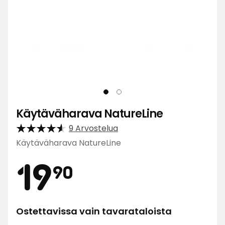
Käytäväharava NatureLine
9 Arvostelua
Käytäväharava NatureLine
Hinta
19,90
19
90
€
Ostettavissa vain tavarataloista