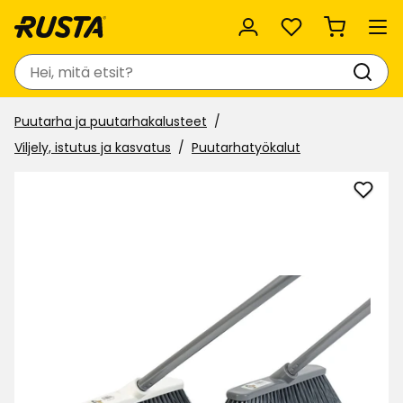
Suosikit
Haku
Puutarha ja puutarhakalusteet
Viljely, istutus ja kasvatus
Puutarhatyökalut
Lisää
Aino
suosi