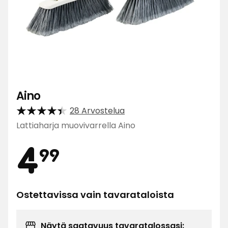
Aino
28 Arvostelua
Lattiaharja muovivarrella Aino
Hinta
4,99
4
99
€
Ostettavissa vain tavarataloista
Näytä saatavuus tavaratalossasi: