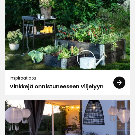
2
☆
28 arvostelua
1
☆
Lajittele
Suodata
Arvostelut (28)
Merja
M
Inspiraatiota
Vinkkejä onnistuneeseen viljelyyn
Hutiostos, harja ei pysy kiinni, pyörii vaikka kuinka
kiristää. Ei kannata ostaa.
2 kuukautta sitten
Pimmo
P