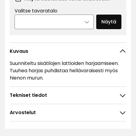
Valitse tavaratalo
Näytä
Kuvaus
Suunniteltu sisätilojen lattioiden harjaamiseen.
Tuuhea harjas puhdistaa hellävaraisesti myös
hienon murun.
Tekniset tiedot
Arvostelut
4.4
5
☆
4
☆
3
☆