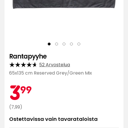
Rantapyyhe
52 Arvostelua
65x135 cm Reserved Grey/Green Mix
Kamp
3,99
3
99
€
Normaali
(7,99)
hinta
Ostettavissa vain tavarataloista
7,99