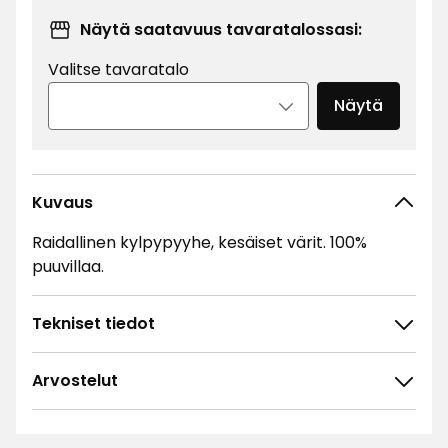
€
Näytä saatavuus tavaratalossasi:
Valitse tavaratalo
Näytä
Kuvaus
Raidallinen kylpypyyhe, kesäiset värit. 100%
puuvillaa.
Tekniset tiedot
Arvostelut
4.6
5
☆
4
☆