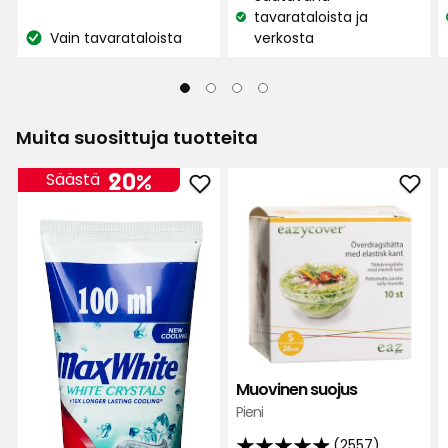
€
tavarataloista ja
Katso
Vain tavarataloista
verkosta
Katso
saatavuus:
saatavuus:
Muita suosittuja tuotteita
20%
Säästä
Lisää
Lisä
Hammastahna
Muov
Colgate
suoj
suosikkeihin
suos
Muovinen suojus
Pieni
(2557)