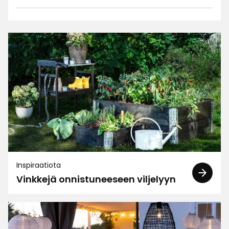
4.0
5
☆
4
☆
3
☆
2
☆
1 arvostelu
1
☆
Lajittele
Suodata
Arvostelut (1)
Eeva S
ES
Inspiraatiota
Vinkkejä onnistuneeseen viljelyyn
9 kuukautta sitten
Verified by Trustvoice