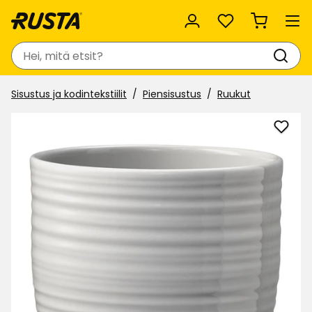
Suosikit
Haku
Sisustus ja kodintekstiilit
Piensisustus
Ruukut
Lisää
Ruuk
suosi