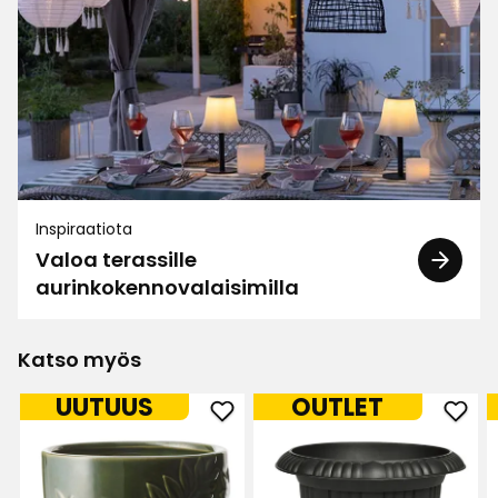
Inspiraatiota
Valoa terassille
aurinkokennovalaisimilla
Katso myös
UUTUUS
OUTLET
Lisää
Lisä
Ruukku
Ruuk
Bea
Rom