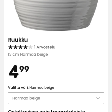
Ruukku
1 Arvostelu
13 cm Harmaa beige
Hinta
4,99
4
99
€
Valittu väri:
Harmaa beige
Ostettavissa vain tavarataloista