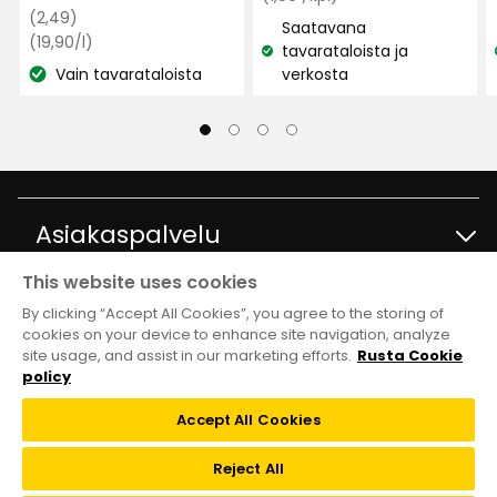
€
Normaali
€
(2,49)
hinta
arvostelun
Saatavana
hinta
Vertaa
1,99
(19,90/l)
perusteella
tavarataloista ja
Katso
hintaa
2,49
€
Vain tavarataloista
verkosta
Katso
19,90
saatavuus:
€
/kpl
€
saatavuus:
/l
Asiakaspalvelu
This website uses cookies
Ota yhteyttä
Tietoja
By clicking “Accept All Cookies”, you agree to the storing of
cookies on your device to enhance site navigation, analyze
site usage, and assist in our marketing efforts.
Rusta Cookie
Kysymyksiä ja vastauksia
Tavaratalot ja aukioloajat
Club Rusta
policy
Takaisinveto
Accept All Cookies
Tietoja Rustasta
Klubitarjoukset
Verkkokauppa
Reject All
Lahjakortti
Vastuullisuus ja laatu